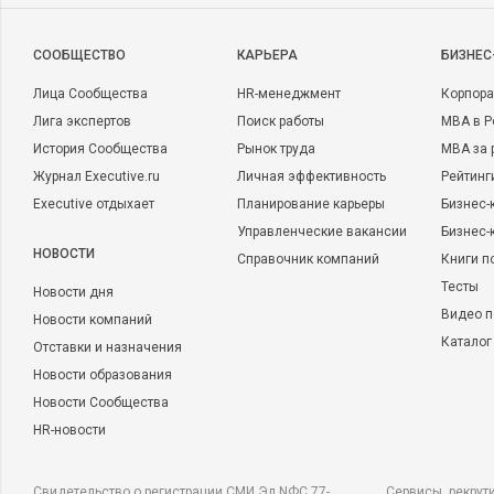
CООБЩЕСТВО
КАРЬЕРА
БИЗНЕС
Лица Сообщества
HR-менеджмент
Корпора
Лига экспертов
Поиск работы
MBA в Р
История Сообщества
Рынок труда
MBA за 
Журнал Executive.ru
Личная эффективность
Рейтинг
Executive отдыхает
Планирование карьеры
Бизнес-
Управленческие вакансии
Бизнес-
НОВОСТИ
Справочник компаний
Книги п
Тесты
Новости дня
Видео п
Новости компаний
Каталог
Отставки и назначения
Новости образования
Новости Сообщества
HR-новости
Свидетельство о регистрации СМИ Эл NФС 77-
Сервисы, рекрут