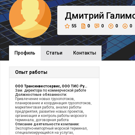
Дмитрий
Галим
55
0
0
0
0
Профиль
Cтатьи
Контакты
Опыт работы
ООО Трансинвестсервис, OOO ТИС-Руда
Зам. директора по коммерческой работе
Должностные обязанности:
Привлечение новых грузопотоков,
планирование и координация грузопотоков,
маркетинговая работа, анализ работы
предприятия, развитие новых проектов,
организация и контроль работы морского
терминала, договорная работа
Описание деятельности компании:
Экспортно-импортный морской терминал,
специализирующийся на услугах,