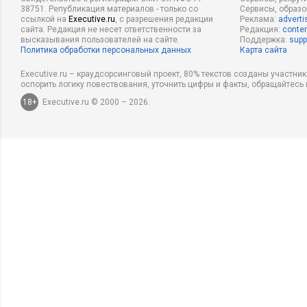
38751. Републикация материалов - только со
Сервисы, образ
ссылкой на
Executive.ru
, с разрешения редакции
Реклама:
adverti
сайта. Редакция не несет ответственности за
Редакция:
conten
высказывания пользователей на сайте.
Поддержка:
supp
Политика обработки персональных данных
Карта сайта
Executive.ru – краудсорсинговый проект, 80% текстов созданы участни
оспорить логику повествования, уточнить цифры и факты, обращайтесь 
18+
Executive.ru © 2000 – 2026.