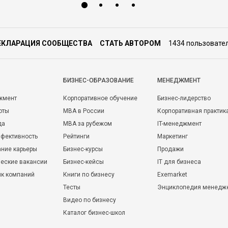
ЕКЛАРАЦИЯ СООБЩЕСТВА
СТАТЬ АВТОРОМ
1434 пользовате
БИЗНЕС-ОБРАЗОВАНИЕ
МЕНЕДЖМЕНТ
жмент
Корпоративное обучение
Бизнес-лидерство
оты
MBA в России
Корпоративная практик
да
MBA за рубежом
IT-менеджмент
фективность
Рейтинги
Маркетинг
ние карьеры
Бизнес-курсы
Продажи
еские вакансии
Бизнес-кейсы
IT для бизнеса
ик компаний
Книги по бизнесу
Exemarket
Тесты
Энциклопедия менедж
Видео по бизнесу
Каталог бизнес-школ