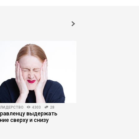
-ЛИДЕРСТВО
4303
28
КОРПОРАТИВНАЯ ПРАКТИКА
правленцу выдержать
Уроки китайского м
ние сверху и снизу