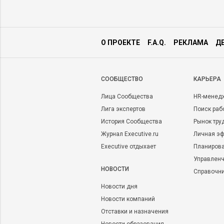
О ПРОЕКТЕ
F.A.Q.
РЕКЛАМА
Д
CООБЩЕСТВО
КАРЬЕРА
Лица Сообщества
HR-менед
Лига экспертов
Поиск раб
История Сообщества
Рынок тру
Журнал Executive.ru
Личная эф
Executive отдыхает
Планирова
Управленч
НОВОСТИ
Справочн
Новости дня
Новости компаний
Отставки и назначения