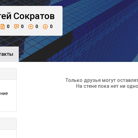
гей
Сократов
0
0
0
0
такты
Только друзья могут оставля
На стене пока нет ни одн
ение