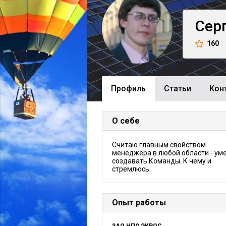
Сер
160
Профиль
Cтатьи
Кон
О себе
Считаю главным свойством
менеджера в любой области - ум
создавать Команды. К чему и
стремлюсь.
Опыт работы