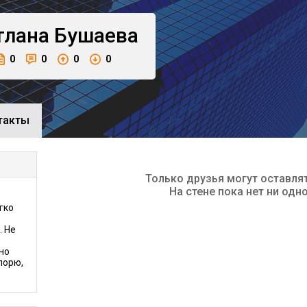
тлана
Бушаева
0
0
0
0
такты
Только друзья могут оставля
На стене пока нет ни одн
гко
. Не
но
порю,