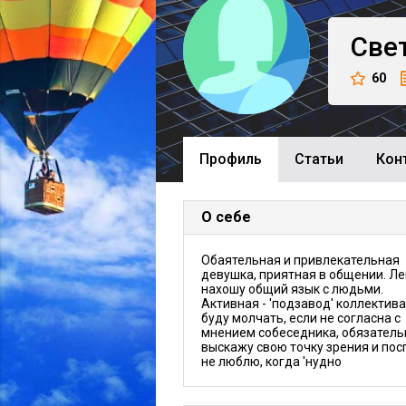
Све
60
Профиль
Cтатьи
Кон
О себе
Обаятельная и привлекательная
девушка, приятная в общении. Ле
нахошу общий язык с людьми.
Активная - 'подзавод' коллектива
буду молчать, если не согласна с
мнением собеседника, обязатель
выскажу свою точку зрения и пос
не люблю, когда 'нудно