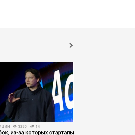
ИЦИИ
3250
14
ЛИЧНАЯ ЭФФЕКТИВНОСТЬ
бок, из-за которых стартапы
«Я не тяну»: как син