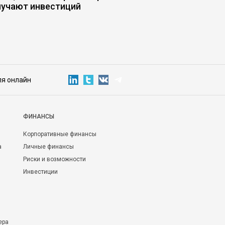
лучают инвестиций
самозванца мешает 
ля онлайн
ФИНАНСЫ
Корпоративные финансы
а
Личные финансы
Риски и возможности
Инвестиции
ера