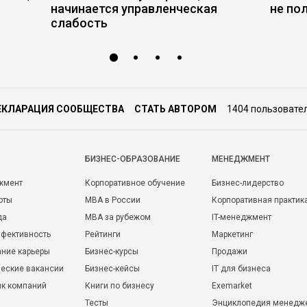
начинается управленческая
не по
слабость
ЕКЛАРАЦИЯ СООБЩЕСТВА
СТАТЬ АВТОРОМ
1404 пользовате
БИЗНЕС-ОБРАЗОВАНИЕ
МЕНЕДЖМЕНТ
жмент
Корпоративное обучение
Бизнес-лидерство
оты
MBA в России
Корпоративная практик
да
MBA за рубежом
IT-менеджмент
фективность
Рейтинги
Маркетинг
ние карьеры
Бизнес-курсы
Продажи
еские вакансии
Бизнес-кейсы
IT для бизнеса
ик компаний
Книги по бизнесу
Exemarket
Тесты
Энциклопедия менедж