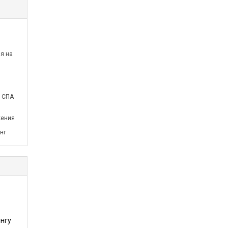
я на
й СПА
жения
нг
нгу