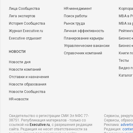
Лица Сообщества
HR-менеджмент
Корпора
Лига экспертов
Поиск работы
MBA в Р
История Сообщества
Рынок труда
MBA за 
Журнал Executive.ru
Личная эффективность
Рейтинг
Executive отдыхает
Планирование карьеры
Бизнес-
Управленческие вакансии
Бизнес-
НОВОСТИ
Справочник компаний
Книги п
Тесты
Новости дня
Видео п
Новости компаний
Каталог
Отставки и назначения
Новости образования
Новости Сообщества
HR-новости
Свидетельство о регистрации СМИ Эл NФС 77-
Сервисы, рекрут
38751. Републикация материалов - только со
Сервисы, образ
ссылкой на
Executive.ru
, с разрешения редакции
Реклама:
adverti
сайта. Редакция не несет ответственности за
Редакция:
conten