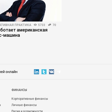
АТИВНАЯ ПРАКТИКА
5733
70
ПЛАНИРОВАНИЕ КАРЬЕРЫ
аботает американская
Должность руководи
с-машина
получить повышение
пожалеть об этом
лей онлайн
ФИНАНСЫ
Корпоративные финансы
а
Личные финансы
Риски и возможности