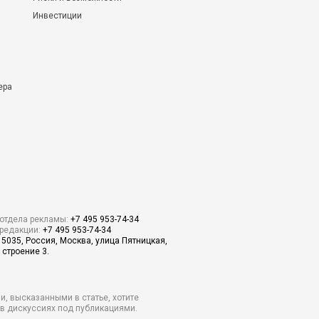
Инвестиции
ера
отдела рекламы:
+7 495 953-74-34
редакции:
+7 495 953-74-34
15035, Россия, Москва, улица Пятницкая,
 строение 3.
и, высказанными в статье, хотите
о в дискуссиях под публикациями.