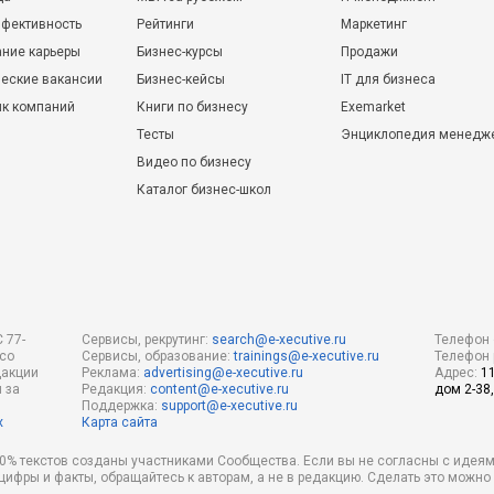
фективность
Рейтинги
Маркетинг
ние карьеры
Бизнес-курсы
Продажи
еские вакансии
Бизнес-кейсы
IT для бизнеса
ик компаний
Книги по бизнесу
Exemarket
Тесты
Энциклопедия менедж
Видео по бизнесу
Каталог бизнес-школ
 77-
Сервисы, рекрутинг:
search@e-xecutive.ru
Телефон 
 со
Сервисы, образование:
trainings@e-xecutive.ru
Телефон 
дакции
Реклама:
advertising@e-xecutive.ru
Адрес:
1
 за
Редакция:
content@e-xecutive.ru
дом 2-38,
Поддержка:
support@e-xecutive.ru
х
Карта сайта
 80% текстов созданы участниками Сообщества. Если вы не согласны с идеям
 цифры и факты, обращайтесь к авторам, а не в редакцию. Сделать это можн