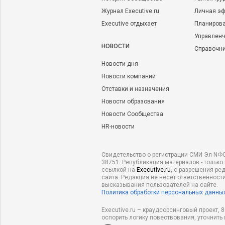
Журнал Executive.ru
Личная эф
Executive отдыхает
Планирова
Управленч
НОВОСТИ
Справочн
Новости дня
Новости компаний
Отставки и назначения
Новости образования
Новости Сообщества
HR-новости
Свидетельство о регистрации СМИ Эл NФС
38751. Републикация материалов - только
ссылкой на
Executive.ru
, с разрешения ре
сайта. Редакция не несет ответственности
высказывания пользователей на сайте.
Политика обработки персональных данны
Executive.ru – краудсорсинговый проект,
оспорить логику повествования, уточнить