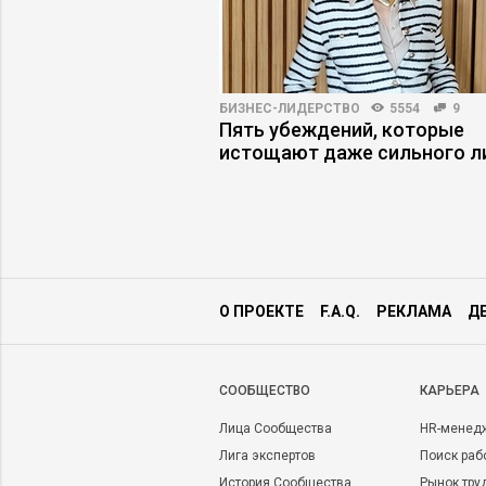
АРЬЕРЫ
6244
50
БИЗНЕС-ЛИДЕРСТВО
5554
9
 руководитель
Пять убеждений, которые
ильный выбор
истощают даже сильного л
О ПРОЕКТЕ
F.A.Q.
РЕКЛАМА
Д
CООБЩЕСТВО
КАРЬЕРА
Лица Сообщества
HR-менед
Лига экспертов
Поиск раб
История Сообщества
Рынок тру