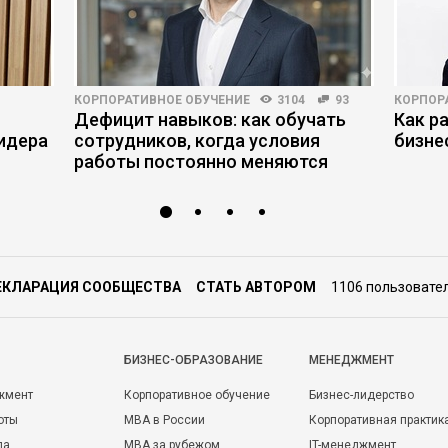
КОРПОРАТИВНОЕ ОБУЧЕНИЕ
3104
93
КОРПОР
Дефицит навыков: как обучать
Как р
идера
сотрудников, когда условия
бизне
работы постоянно меняются
ЕКЛАРАЦИЯ СООБЩЕСТВА
СТАТЬ АВТОРОМ
1106 пользовате
БИЗНЕС-ОБРАЗОВАНИЕ
МЕНЕДЖМЕНТ
жмент
Корпоративное обучение
Бизнес-лидерство
оты
MBA в России
Корпоративная практик
да
MBA за рубежом
IT-менеджмент