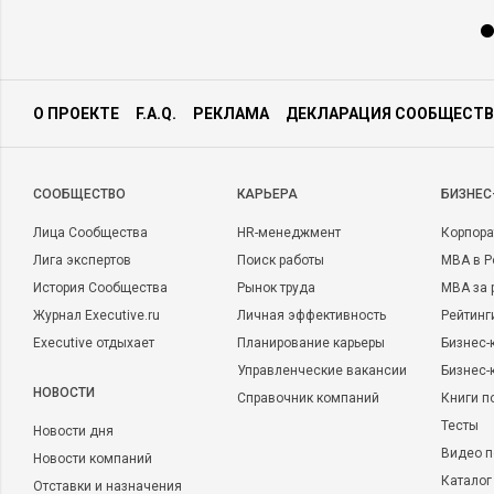
О ПРОЕКТЕ
F.A.Q.
РЕКЛАМА
ДЕКЛАРАЦИЯ СООБЩЕСТВ
CООБЩЕСТВО
КАРЬЕРА
БИЗНЕС
Лица Сообщества
HR-менеджмент
Корпора
Лига экспертов
Поиск работы
MBA в Р
История Сообщества
Рынок труда
MBA за 
Журнал Executive.ru
Личная эффективность
Рейтинг
Executive отдыхает
Планирование карьеры
Бизнес-
Управленческие вакансии
Бизнес-
НОВОСТИ
Справочник компаний
Книги п
Тесты
Новости дня
Видео п
Новости компаний
Каталог
Отставки и назначения