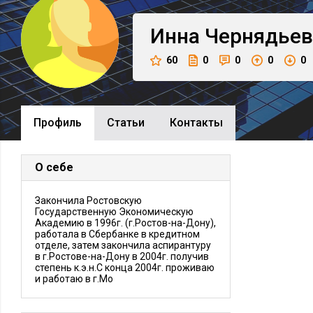
Инна
Чернядьев
60
0
0
0
0
Профиль
Cтатьи
Контакты
О себе
Закончила Ростовскую
Государственную Экономическую
Академию в 1996г. (г.Ростов-на-Дону),
работала в Сбербанке в кредитном
отделе, затем закончила аспирантуру
в г.Ростове-на-Дону в 2004г. получив
степень к.э.н.С конца 2004г. проживаю
и работаю в г.Мо