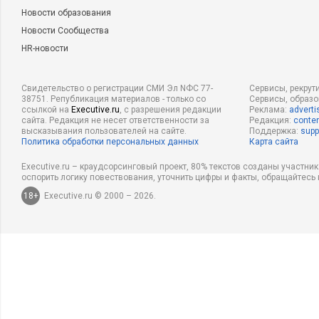
Новости образования
Новости Сообщества
HR-новости
Свидетельство о регистрации СМИ Эл NФС 77-
Сервисы, рекрут
38751. Републикация материалов - только со
Сервисы, образ
ссылкой на
Executive.ru
, с разрешения редакции
Реклама:
adverti
сайта. Редакция не несет ответственности за
Редакция:
conten
высказывания пользователей на сайте.
Поддержка:
supp
Политика обработки персональных данных
Карта сайта
Executive.ru – краудсорсинговый проект, 80% текстов созданы участни
оспорить логику повествования, уточнить цифры и факты, обращайтесь 
18+
Executive.ru © 2000 – 2026.