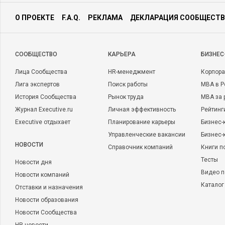
О ПРОЕКТЕ
F.A.Q.
РЕКЛАМА
ДЕКЛАРАЦИЯ СООБЩЕСТВ
CООБЩЕСТВО
КАРЬЕРА
БИЗНЕС
Лица Сообщества
HR-менеджмент
Корпора
Лига экспертов
Поиск работы
MBA в Р
История Сообщества
Рынок труда
MBA за 
Журнал Executive.ru
Личная эффективность
Рейтинг
Executive отдыхает
Планирование карьеры
Бизнес-
Управленческие вакансии
Бизнес-
НОВОСТИ
Справочник компаний
Книги п
Тесты
Новости дня
Видео п
Новости компаний
Каталог
Отставки и назначения
Новости образования
Новости Сообщества