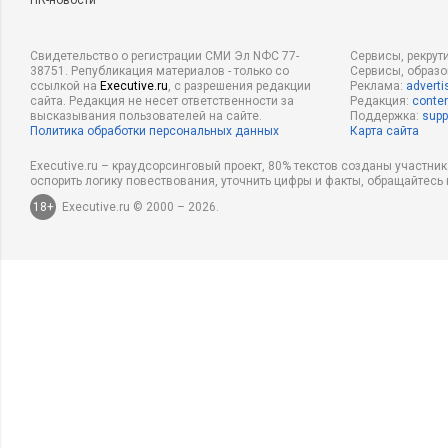
HR-новости
Свидетельство о регистрации СМИ Эл NФС 77-
Сервисы, рекрут
38751. Републикация материалов - только со
Сервисы, образ
ссылкой на
Executive.ru
, с разрешения редакции
Реклама:
adverti
сайта. Редакция не несет ответственности за
Редакция:
conten
высказывания пользователей на сайте.
Поддержка:
supp
Политика обработки персональных данных
Карта сайта
Executive.ru – краудсорсинговый проект, 80% текстов созданы участни
оспорить логику повествования, уточнить цифры и факты, обращайтесь 
18+
Executive.ru © 2000 – 2026.