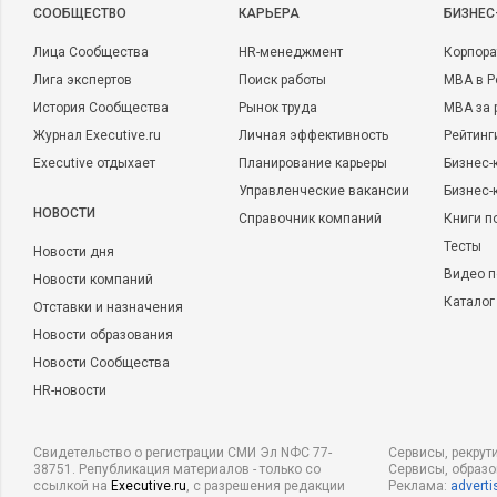
CООБЩЕСТВО
КАРЬЕРА
БИЗНЕС
Лица Сообщества
HR-менеджмент
Корпора
Лига экспертов
Поиск работы
MBA в Р
История Сообщества
Рынок труда
MBA за 
Журнал Executive.ru
Личная эффективность
Рейтинг
Executive отдыхает
Планирование карьеры
Бизнес-
Управленческие вакансии
Бизнес-
НОВОСТИ
Справочник компаний
Книги п
Тесты
Новости дня
Видео п
Новости компаний
Каталог
Отставки и назначения
Новости образования
Новости Сообщества
HR-новости
Свидетельство о регистрации СМИ Эл NФС 77-
Сервисы, рекрут
38751. Републикация материалов - только со
Сервисы, образ
ссылкой на
Executive.ru
, с разрешения редакции
Реклама:
adverti