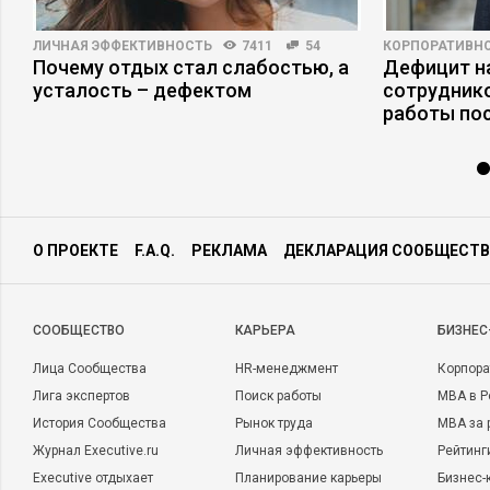
ЛИЧНАЯ ЭФФЕКТИВНОСТЬ
7411
54
КОРПОРАТИВНО
о
Почему отдых стал слабостью, а
Дефицит на
усталость – дефектом
сотруднико
работы по
О ПРОЕКТЕ
F.A.Q.
РЕКЛАМА
ДЕКЛАРАЦИЯ СООБЩЕСТВ
CООБЩЕСТВО
КАРЬЕРА
БИЗНЕС
Лица Сообщества
HR-менеджмент
Корпора
Лига экспертов
Поиск работы
MBA в Р
История Сообщества
Рынок труда
MBA за 
Журнал Executive.ru
Личная эффективность
Рейтинг
Executive отдыхает
Планирование карьеры
Бизнес-