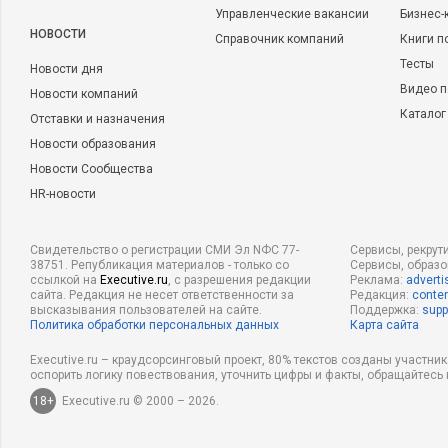
Управленческие вакансии
Бизнес-
НОВОСТИ
Справочник компаний
Книги п
Тесты
Новости дня
Видео п
Новости компаний
Каталог
Отставки и назначения
Новости образования
Новости Сообщества
HR-новости
Свидетельство о регистрации СМИ Эл NФС 77-
Сервисы, рекрут
38751. Републикация материалов - только со
Сервисы, образ
ссылкой на
Executive.ru
, с разрешения редакции
Реклама:
adverti
сайта. Редакция не несет ответственности за
Редакция:
conten
высказывания пользователей на сайте.
Поддержка:
supp
Политика обработки персональных данных
Карта сайта
Executive.ru – краудсорсинговый проект, 80% текстов созданы участни
оспорить логику повествования, уточнить цифры и факты, обращайтесь 
18+
Executive.ru © 2000 – 2026.