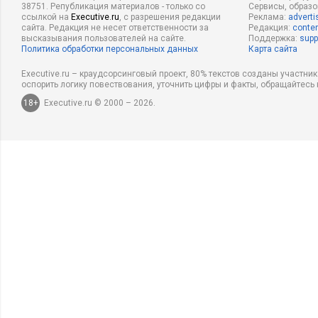
38751. Републикация материалов - только со
Сервисы, образ
ссылкой на
Executive.ru
, с разрешения редакции
Реклама:
adverti
сайта. Редакция не несет ответственности за
Редакция:
conten
высказывания пользователей на сайте.
Поддержка:
supp
Политика обработки персональных данных
Карта сайта
Executive.ru – краудсорсинговый проект, 80% текстов созданы участни
оспорить логику повествования, уточнить цифры и факты, обращайтесь 
18+
Executive.ru © 2000 – 2026.