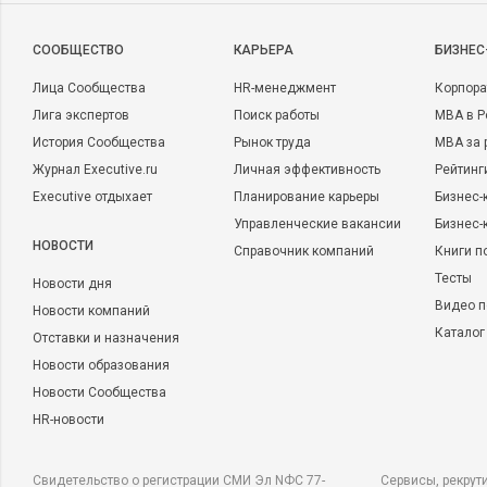
CООБЩЕСТВО
КАРЬЕРА
БИЗНЕС
Лица Сообщества
HR-менеджмент
Корпора
Лига экспертов
Поиск работы
MBA в Р
История Сообщества
Рынок труда
MBA за 
Журнал Executive.ru
Личная эффективность
Рейтинг
Executive отдыхает
Планирование карьеры
Бизнес-
Управленческие вакансии
Бизнес-
НОВОСТИ
Справочник компаний
Книги п
Тесты
Новости дня
Видео п
Новости компаний
Каталог
Отставки и назначения
Новости образования
Новости Сообщества
HR-новости
Свидетельство о регистрации СМИ Эл NФС 77-
Сервисы, рекрут