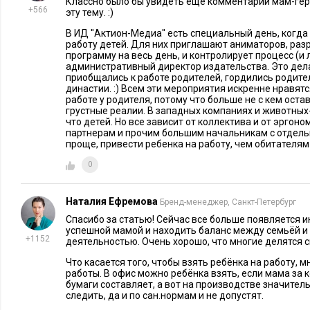
Классно было бы увидеть еще комментарии мам-геро
полезно», - говорит она.
+566
эту тему. :)
В ИД ''Актион-Медиа'' есть специальный день, когд
Тем не менее, несмотря на то, что есть руководители, лояль
работу детей. Для них приглашают аниматоров, ра
детей на работе, проблема есть, считает Наталья Мордвинцев
программу на весь день, и контролирует процесс (и 
административный директор издательства. Это дел
хорошо пишут и рассуждают, а как доходит дело до конкрет
приобщались к работе родителей, гордились родит
династии. :) Всем эти мероприятия искренне нравятся.
не хотят, идти на компромисс по режиму работы не хотят, а 
работе у родителя, потому что больше не с кем остав
более не хотят», - говорит она.
грустные реалии. В западных компаниях и животных-
что детей. Но все зависит от коллектива и от эрго
партнерам и прочим большим начальникам с отдель
Как не обратить «благо» во «зло»?
проще, привести ребенка на работу, чем обитателям o
Самое главное правило, чтобы появление ребенка на работе
0
явлениями, - не стоит злоупотреблять этим и превращать в 
считает Стародубцева. Два, три раза в год вполне достаточн
Наталия Ефремова
Бренд-менеджер, Санкт-Петербург
побудут, и рабочий процесс не нарушится. Наталья Родионов
Спасибо за статью! Сейчас все больше появляется и
успешной мамой и находить баланс между семьёй 
рекомендует заранее согласовать вопрос присутствия ребенк
+1152
деятельностью. Очень хорошо, что многие делятся 
постараться отказаться от важных встреч (однако, если ребе
Что касается того, чтобы взять ребёнка на работу, 
достаточно долгое время, то можно не пересматривать свой 
работы. В офис можно ребёнка взять, если мама за
продумать программу для ребенка. При этом не нужно дават
бумаги составляет, а вот на производстве значител
следить, да и по сан.нормам и не допустят.
Анна Герман. Есть масса других интересных занятий: творч