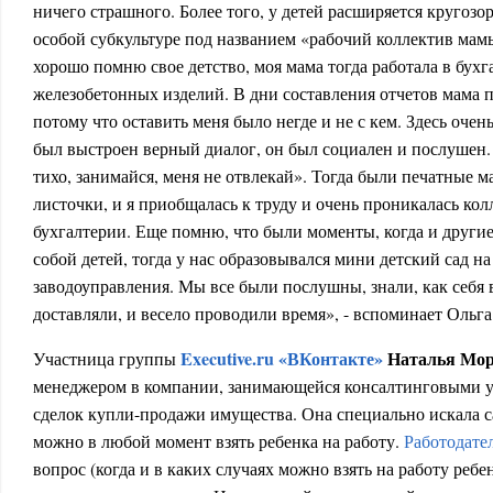
ничего страшного. Более того, у детей расширяется кругозор
особой субкультуре под названием «рабочий коллектив мам
хорошо помню свое детство, моя мама тогда работала в бухг
железобетонных изделий. В дни составления отчетов мама п
потому что оставить меня было негде и не с кем. Здесь очен
был выстроен верный диалог, он был социален и послушен.
тихо, занимайся, меня не отвлекай». Тогда были печатные 
листочки, и я приобщалась к труду и очень проникалась ко
бухгалтерии. Еще помню, что были моменты, когда и други
собой детей, тогда у нас образовывался мини детский сад н
заводоуправления. Мы все были послушны, знали, как себя 
доставляли, и весело проводили время», - вспоминает Ольга
E
xecutive.
ru «ВКонтакте»
Наталья Мо
Участница группы
менеджером в компании, занимающейся консалтинговыми 
сделок купли-продажи имущества. Она специально искала с
можно в любой момент взять ребенка на работу.
Работодател
вопрос (когда и в каких случаях можно взять на работу ребе