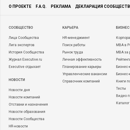
О ПРОЕКТЕ
F.A.Q.
РЕКЛАМА
ДЕКЛАРАЦИЯ СООБЩЕСТВ
CООБЩЕСТВО
КАРЬЕРА
БИЗНЕС
Лица Сообщества
HR-менеджмент
Корпора
Лига экспертов
Поиск работы
MBA в Р
История Сообщества
Рынок труда
MBA за 
Журнал Executive.ru
Личная эффективность
Рейтинг
Executive отдыхает
Планирование карьеры
Бизнес-
Управленческие вакансии
Бизнес-
НОВОСТИ
Справочник компаний
Книги п
Тесты
Новости дня
Видео п
Новости компаний
Каталог
Отставки и назначения
Новости образования
Новости Сообщества
HR-новости