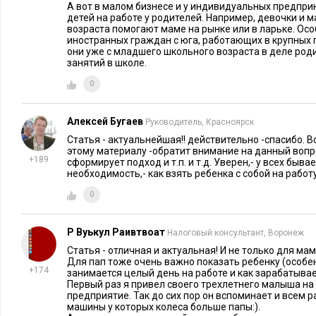
А вот в малом бизнесе и у индивидуальных предпри
аппликации), развивающие игры на компьютере или планш
детей на работе у родителей. Например, девочки и 
придумываю в русле своей деятельности задание для пятиле
возраста помогают маме на рынке или в ларьке. Осо
иностранных граждан с юга, работающих в крупных г
прошу вырезать фото (по темам, цветам и т.д.), второй этап 
они уже с младшего школьного возраста в деле роди
подписи сделает. Потом объясню на этом примере суть раб
занятий в школе.
вовлечь и тем самым дать ребенку знания и навыки. Сидеть 
0
только охоту
на всю жизнь отбить можно
», - говорит Герман
Алексей Бугаев
Руководитель, Красноярск
Фото: freeimages.com
Статья - актуальнейшая!! действительно -спасибо. 
этому материалу -обратит внимание на данный вопр
+189
сформирует подход и т.п. и т.д. Уверен,- у всех бывает
необходимость,- как взять ребенка с собой на работу
0
Р Вуькул Раивтвоат
Налоговый консультант, Воронеж
Статья - отличная и актуальная! И не только для мам
Для пап тоже очень важно показать ребенку (особен
+174
занимается целый день на работе и как зарабатывае
Первый раз я привел своего трехлетнего малыша на 
предприятие. Так до сих пор он вспоминает и всем 
машины у которых колеса больше папы:).