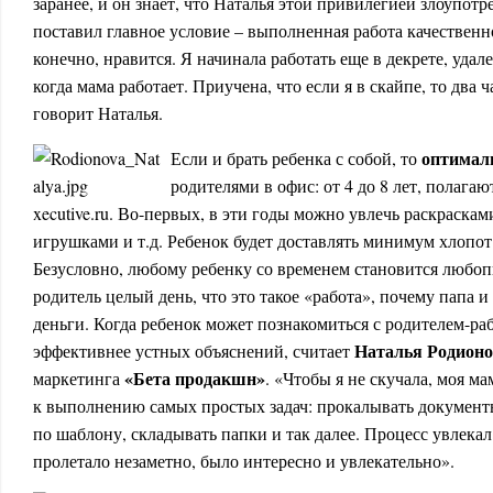
заранее, и он знает, что Наталья этой привилегией злоупотре
поставил главное условие – выполненная работа качественно
конечно, нравится. Я начинала работать еще в декрете, удале
когда мама работает. Приучена, что если я в скайпе, то два ч
говорит Наталья.
оптимал
Если и брать ребенка с собой, то
родителями в офис: от 4 до 8 лет, полагаю
xecutive.ru. Во-первых, в эти годы можно увлечь раскраск
игрушками и т.д. Ребенок будет доставлять минимум хлопот 
Безусловно, любому ребенку со временем становится любоп
родитель целый день, что это такое «работа», почему папа и
деньги. Когда ребенок может познакомиться с родителем-ра
Наталья Родион
эффективнее устных объяснений, считает
«Бета продакшн»
маркетинга
. «Чтобы я не скучала, моя м
к выполнению самых простых задач: прокалывать документ
по шаблону, складывать папки и так далее. Процесс увлекал
пролетало незаметно, было интересно и увлекательно».