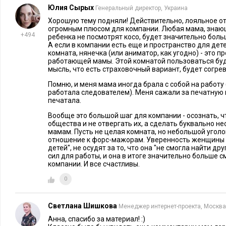
Сотрудники приводят своих малышей, и к
Юлия Сырых
Генеральный директор, Украина
воспринимает. С улыбкой коллеги подойдут познакомиться, 
Хорошую тему подняли! Действительно, лояльное о
огромным плюсом для компании. Любая мама, знающа
фруктами, поиграют. Кроме этого, компания дарит подарки 
+494
ребенка не посмотрят косо, будет значительно боль
приглашает принять участие сотрудников с семьями в корпо
А если в компании есть еще и пространство для дет
комната, нянечка (или аниматор, как угодно) - это 
мероприятиях», - говорит Яна. Со слов Ольги Степановой, в
работающей мамы. Этой комнатой пользоваться буду
что если сотрудник привел ребенка, значит, другого выхода у
мысль, что есть страховочный вариант, будет согрев
единичные случаи. Более того, в компании приветствуют со
Помню, и меня мама иногда брала с собой на работу 
работала следователем). Меня сажали за печатную 
понимая, что они более ответственны перед своими семьями
печатала.
видит, что работодатель идет навстречу, то это побуждает и
Вообще это большой шаг для компании - осознать, ч
компании. «Поэтому можно говорить, что это дополнитель
общества и не отвергать их, а сделать буквально н
который, в принципе, компании не стоит ничего, в отличие
мамам. Пусть не целая комната, но небольшой уголо
отношение к форс-мажорам. Уверенность женщины в т
прочих», - говорит Ольга. А в компании RichartsMeyer наст
детей'', не осудят за то, что она ''не смогла найти др
сил для работы, и она в итоге значительно больше 
нахождение детей в офисе, что есть не только игрушки и п
компании. И все счастливы.
но и даже барабанная установка, рассказала Ольга Демидов
0
проводим корпоративные мероприятия, куда сотрудники мо
детьми. Например, последнее было на Пасху, когда мы дру
Светлана Шишкова
Менеджер интернет-проекта, Москва
(символ нашей компании). Удовольствие получили все: и де
Анна, спасибо за материал! :)
отметить, что хотя бы даже один раз показать ребенку свое 