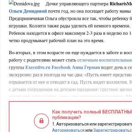
RichartsMe
Дочке управляющего партнера
Ольги Демидовой
почти год, но она посещает работу мамы 
Предприимчивая Ольга обустроила все так, чтобы ребенку б
игрушки. Коллеги также рады уделить ей немного времени. 
Ребенок находится в офисе максимум 2-3 раза в неделю по 1-
четко продумывает рабочий план на это время.
Во-вторых, в этом возрасте он еще нуждается в заботе и вос
работу с родителями может стать
отличным воспитательны
E
xecutive
.
ru
Facebook
Анна Герман
группы
водит дочь к се
экскурсию: раз в полгода на час-два: «Пусть имеет представ
отрывается от нее и отводит в сад. Пусть видит коллектив
с детьми сотрудников на детском празднике: грустное зрелищ
могут двух слов сказать о том, чем занимаются родители. Мо
дедушку знает, что он «деяет рейсы для чух-чух». Думаю, в 5
покажу процесс этого самого закаливания рельсов. Конечно,
Как получить полный
БЕСПЛАТНЫ
публикации?
занимая ребенка чем-то, в нашей компании нет никакой воз
Авторизоваться или зарегистрировать
показа, что у взрослых есть дела – на мой взгляд, крайне важ
Авторизоваться
или
Зарегистрироватьс