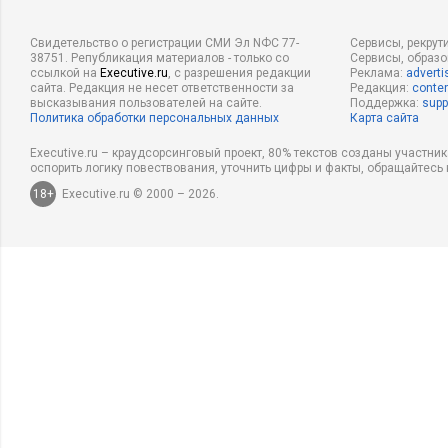
Свидетельство о регистрации СМИ Эл NФС 77-
Сервисы, рекрут
38751. Републикация материалов - только со
Сервисы, образ
ссылкой на
Executive.ru
, с разрешения редакции
Реклама:
adverti
сайта. Редакция не несет ответственности за
Редакция:
conten
высказывания пользователей на сайте.
Поддержка:
supp
Политика обработки персональных данных
Карта сайта
Executive.ru – краудсорсинговый проект, 80% текстов созданы участни
оспорить логику повествования, уточнить цифры и факты, обращайтесь 
18+
Executive.ru © 2000 – 2026.