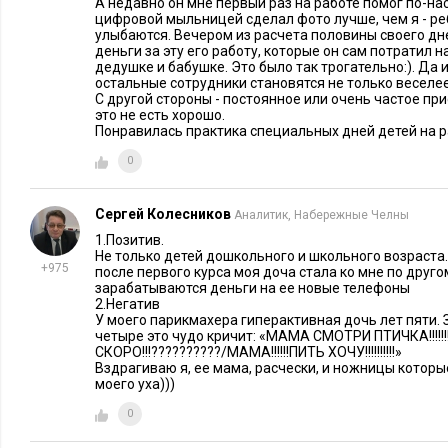
А недавно он мне первый раз на работе помог по-нас
цифровой мыльницей сделал фото лучше, чем я - ре
улыбаются. Вечером из расчета половины своего дн
деньги за эту его работу, которые он сам потратил н
дедушке и бабушке. Это было так трогательно:). Да и
остальные сотрудники становятся не только веселее
С другой стороны - постоянное или очень частое при
это не есть хорошо.
Понравилась практика специальных дней детей на р
0
Сергей Колесников
Аналитик, Набережные Челны
1.Позитив.
Не только детей дошкольного и школьного возраста
+975
после первого курса моя доча стала ко мне по друго
зарабатываются деньги на ее новые телефоны
2.Негатив
У моего парикмахера гиперактивная дочь лет пяти. 
четыре это чудо кричит: «МАМА СМОТРИ ПТИЧКА!!!!!!!!!!!!
СКОРО!!!??????????/МАМА!!!!!!ПИТЬ ХОЧУ!!!!!!!!!!»
Вздрагиваю я, ее мама, расчески, и ножницы которы
моего уха)))
0