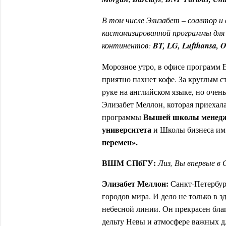
В
том
числе
Элизабет
– соавтор
и
кастомизированной
программы
для
континентов
:
BT, LG, Lufthansa, O
Морозное утро, в офисе программ 
приятно пахнет кофе. За круглым с
руке на английском языке, но очен
Элизабет Меллон, которая приехал
Вышей школы менеджм
программы
университета
и Школы бизнеса им
перемен».
ВШМ СПбГУ:
Лиз, Вы впервые в
Элизабет Меллон:
Санкт-Петербур
городов мира. И дело не только в 
небесной линии. Он прекрасен бла
дельту Невы и атмосфере важных д