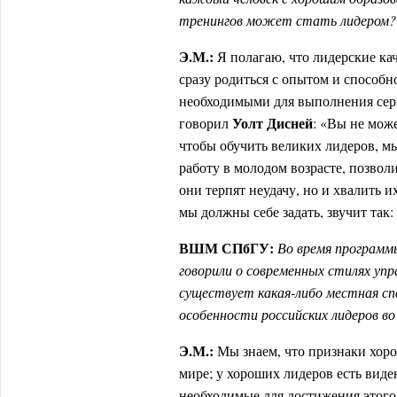
тренингов может стать лидером?
Э.М.:
Я полагаю, что лидерские ка
сразу родиться с опытом и способ
необходимыми для выполнения серь
Уолт Дисней
говорил
: «Вы не може
чтобы обучить великих лидеров, м
работу в молодом возрасте, позвол
они терпят неудачу, но и хвалить и
мы должны себе задать, звучит так:
ВШМ СПбГУ:
Во время программ
говорили о современных стилях упр
существует какая-либо местная сп
особенности российских лидеров в
Э.М.:
Мы знаем, что признаки хоро
мире; у хороших лидеров есть виде
необходимые для достижения этого