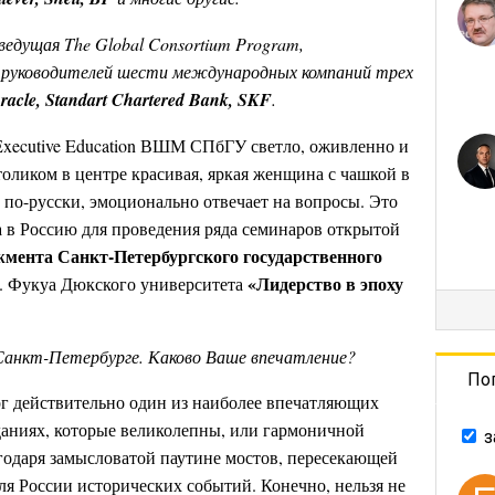
ведущая
The Global Consortium Program,
руководителей
шести
международных
компаний
трех
racle, Standart Chartered Bank, SKF
.
Executive Education ВШМ СПбГУ светло, оживленно и
толиком в центре красивая, яркая женщина с чашкой в
ь по-русски, эмоционально отвечает на вопросы.
Это
а в Россию для проведения ряда семинаров открытой
ента Санкт-Петербургского государственного
«Лидерство в эпоху
. Фукуа Дюкского университета
 Санкт-Петербурге. Каково Ваше впечатление?
По
г действительно один из наиболее впечатляющих
зданиях, которые великолепны, или гармоничной
з
годаря замысловатой паутине мостов, пересекающей
ля России исторических событий. Конечно, нельзя не