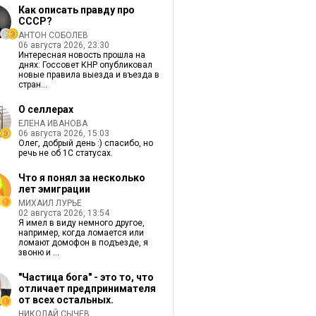
Как описать правду про
СССР?
АНТОН СОБОЛЕВ
06 августа 2026, 23:30
Интересная новость прошла на
днях: Госсовет КНР опубликовал
новые правила выезда и въезда в
стран...
О селлерах
ЕЛЕНА ИВАНОВА
06 августа 2026, 15:03
Олег, добрый день :) спасибо, но
речь не об 1С статусах.
Что я понял за несколько
лет эмиграции
МИХАИЛ ЛУРЬЕ
02 августа 2026, 13:54
Я имел в виду немного другое,
например, когда ломается или
ломают домофон в подъезде, я
звоню и ...
"Частица бога" - это то, что
отличает предпринимателя
от всех остальных.
НИКОЛАЙ СЫЧЕВ