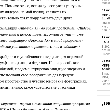
Москв
ем. Помимо этого, всегда существуют культурные
01 и
х лидеров, на мой взгляд, являются их
МИРБИ
йствительно хотят поддерживать друг друга.
Excel
Это з
Им от
-симуляции «Аполлон 13» во время программы «Лидеры
плане
печатлений и положительных отзывов участников.
17 и
знес-симуляцию «Аполлон 13» в этой программе?
RAEX 
ийские участники справились с этим заданием?
В 202
позиц
прош
храбрости и устойчивости перед лицом огромной
01 ма
риумфа перед лицом бедствия. Наши российские
МИРБИ
роблемой, продемонстрировав завидную энергию и
Acade
В пар
пользовали свое воображение для передачи
MBA, 
ом пространстве и чувство юмора (на фотографиях,
серти
Leade
раммы, видно, какое удовольствие участники
у перемен» - первая совместная открытая программа
ДИ
 и Школы бизнеса им. Фукуа Дюкского