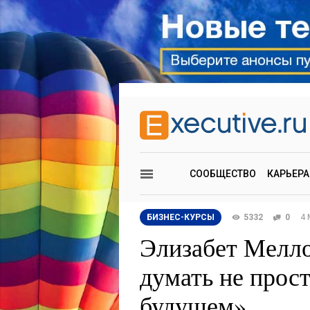
СООБЩЕСТВО
КАРЬЕРА
БИЗНЕС-КУРСЫ
5332
0
4 
Элизабет Мелл
думать не прост
будущем»