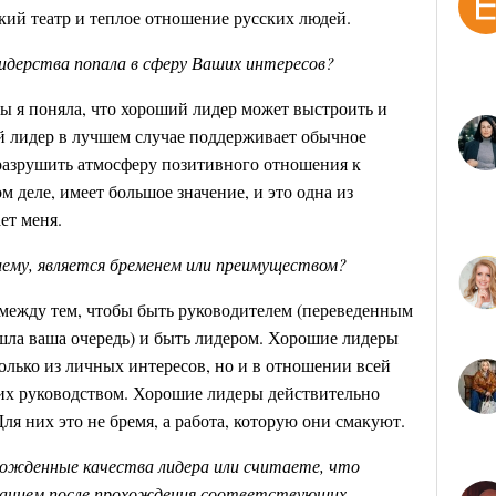
ий театр и теплое отношение русских людей.
лидерства попала в сферу Ваших интересов?
ры я поняла, что хороший лидер может выстроить и
бый лидер в лучшем случае поддерживает обычное
 разрушить атмосферу позитивного отношения к
м деле, имеет большое значение, и это одна из
ет меня.
шему, является бременем или преимуществом?
между тем, чтобы быть руководителем (переведенным
ошла ваша очередь) и быть лидером. Хорошие лидеры
олько из личных интересов, но и в отношении всей
 их руководством. Хорошие лидеры действительно
Для них это не бремя, а работа, которую они смакуют.
рожденные качества лидера или считаете, что
ванием после прохождения соответствующих