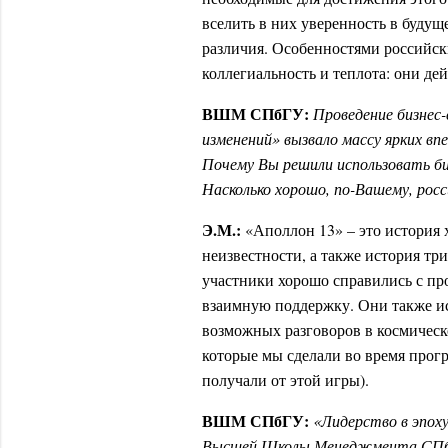
вселить в них уверенность в будущ
различия. Особенностями российски
коллегиальность и теплота: они де
ВШМ СПбГУ:
Проведение бизнес
изменений» вызвало массу ярких в
Почему Вы решили использовать би
Насколько хорошо, по-Вашему, росс
Э.М.:
«Аполлон 13» – это история 
неизвестности, а также история т
участники хорошо справились с п
взаимную поддержку. Они также ис
возможных разговоров в космическ
которые мы сделали во время прог
получали от этой игры).
ВШМ СПбГУ:
«Лидерство в эпох
Высшей Школы Менеджмента СПбГУ