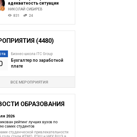
адекватность ситуации
НИКОЛАЙ СИБИРЕВ
831
24
РОПРИЯТИЯ (4480)
ста
Бизнес-школа ITC Group
Бухгалтер по заработной
0
плате
ВСЕ МЕРОПРИЯТИЯ
ВОСТИ ОБРАЗОВАНИЯ
юля 2026
икован рейтинг лучших вузов по
ю самих студентов
ами студенческой привлекательности
6 году стали ИТМО, РЭШ и НИУ ВШЭ в