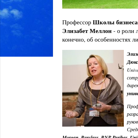
Школы бизнеса 
Профессор
Элизабет Меллон
- о роли 
конечно, об особенностях ли
Элиз
Дюкс
Univ
сотр
дире
унив
Проф
разр
руко
Сред
Morgan
,
Barclays
,
BNP Paribas, Unil