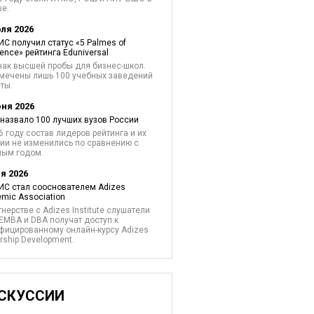
е.
юля 2026
С получил статус «5 Palmes of
lence» рейтинга Eduniversal
нак высшей пробы для бизнес-школ.
мечены лишь 100 учебных заведений
ты.
юня 2026
назвало 100 лучших вузов России
6 году состав лидеров рейтинга и их
ии не изменились по сравнению с
лым годом.
я 2026
С стал сооснователем Adizes
mic Association
тнерстве с Adizes Institute слушатели
EMBA и DBA получат доступ к
фицированному онлайн-курсу Adizes
rship Development.
СКУССИИ