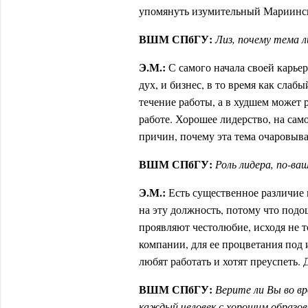
упомянуть изумительный Мариинск
ВШМ СПбГУ:
Лиз, почему тема 
Э.М.:
С самого начала своей карье
дух, и бизнес, в то время как сла
течение работы, а в худшем может
работе. Хорошее лидерство, на само
причин, почему эта тема очаровыва
ВШМ СПбГУ:
Роль лидера, по-ва
Э.М.:
Есть существенное различие 
на эту должность, потому что под
проявляют честолюбие, исходя не т
компании, для ее процветания под
любят работать и хотят преуспеть. 
ВШМ СПбГУ:
Верите ли Вы во в
каждый человек с хорошим образо