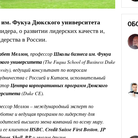
им. Фукуа Дюкского университета
ОБ
лидера, о развитии лидерских качеств и,
дерства в России.
абет Меллон,
профессор
Школы бизнеса им. Фукуа
кого университета
(
The
Fuqua
School
of
Business
Duke
ersity), ведущий консультант по вопросам
удничества с Россией и Китаем, исполнительный
ктор
Центра корпоративных программ Дюкского
ерситета
(
Duke
CE).
ессор Меллон – международный эксперт по
аботке и ведущая программ по лидерству для
водителей высшего звена компаний по всему миру.
и
ее
клиентов
HSBC
,
Credit Suisse First Boston
,
JP
iever, Shell, BP
и многие другие.