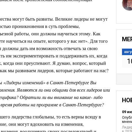
чества могут быть развиты. Великие лидеры не могут
ностью проникновения в суть проблемы,
езной работы, они должны научиться этому. Как
МЕ
те научиться на опыте, которого у вас нет». Для того
ы должны дать им возможность отвечать за свою
авгу
ить им экспериментировать и поддерживать их, когда
1
х, когда они преуспевают. Я думаю, вопрос, который
 как мы развиваем лидеров, которые работают на нас?
ы «Лидеры изменений» в Санкт-Петербурге Вы
авления. Являются ли они общими для всех лидеров или
ецифика? Обратили ли вы внимание на какие- либо
НО
о время работы на программе в Санкт-Петербурге?
09 и
шего лидерства глобальны, то есть верны всюду в
Опубл
мнени
ние, они могут вдохновить на изменения,
Лидер
 видения, воодушевить своих последователей и
в 202