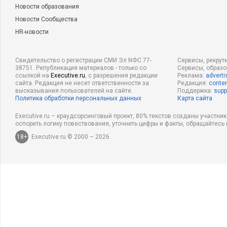
Новости образования
Новости Сообщества
HR-новости
Свидетельство о регистрации СМИ Эл NФС 77-
Сервисы, рекрут
38751. Републикация материалов - только со
Сервисы, образ
ссылкой на
Executive.ru
, с разрешения редакции
Реклама:
adverti
сайта. Редакция не несет ответственности за
Редакция:
conten
высказывания пользователей на сайте.
Поддержка:
supp
Политика обработки персональных данных
Карта сайта
Executive.ru – краудсорсинговый проект, 80% текстов созданы участни
оспорить логику повествования, уточнить цифры и факты, обращайтесь 
18+
Executive.ru © 2000 – 2026.