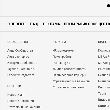
О ПРОЕКТЕ
F.A.Q.
РЕКЛАМА
ДЕКЛАРАЦИЯ СООБЩЕСТВ
CООБЩЕСТВО
КАРЬЕРА
БИЗНЕС
Лица Сообщества
HR-менеджмент
Корпора
Лига экспертов
Поиск работы
MBA в Р
История Сообщества
Рынок труда
MBA за 
Журнал Executive.ru
Личная эффективность
Рейтинг
Executive отдыхает
Планирование карьеры
Бизнес-
Управленческие вакансии
Бизнес-
НОВОСТИ
Справочник компаний
Книги п
Тесты
Новости дня
Видео п
Новости компаний
Каталог
Отставки и назначения