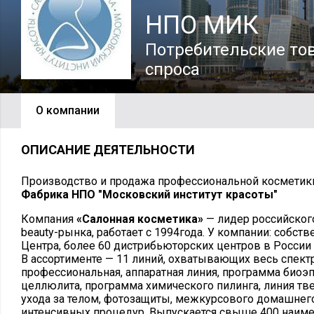
НПО МИК
Потребительские то
спроса
О компании
ОПИСАНИЕ ДЕЯТЕЛЬНОСТИ
Производство и продажа профессиональной косметик
Фабрика НПО "Московский институт красоты"
Компания
«Салонная косметика»
— лидер российског
beauty-рынка, работает с 1994года. У компании: собст
Центра, более 60 дистрибьюторских центров в России 
В ассортименте — 11 линий, охватывающих весь спект
профессиональная, аппаратная линия, программа биоэ
целлюлита, программа химического пилинга, линия тв
ухода за телом, фотозащиты, межкурсового домашнег
интенсивных процедур. Выпускается свыше 400 наим