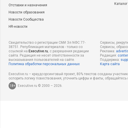
Каталог
Отставки и назначения
Новости образования
Новости Сообщества
HR-новости
Свидетельство о регистрации СМИ Эл NФС 77-
Сервисы, рекрут
38751. Републикация материалов - только со
Сервисы, образ
ссылкой на
Executive.ru
, с разрешения редакции
Реклама:
adverti
сайта. Редакция не несет ответственности за
Редакция:
conten
высказывания пользователей на сайте.
Поддержка:
supp
Политика обработки персональных данных
Карта сайта
Executive.ru – краудсорсинговый проект, 80% текстов созданы участни
оспорить логику повествования, уточнить цифры и факты, обращайтесь 
18+
Executive.ru © 2000 – 2026.