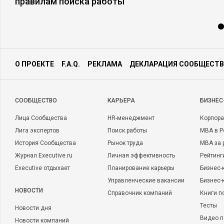
правилам поиска работы
О ПРОЕКТЕ
F.A.Q.
РЕКЛАМА
ДЕКЛАРАЦИЯ СООБЩЕСТВ
CООБЩЕСТВО
КАРЬЕРА
БИЗНЕС
Лица Сообщества
HR-менеджмент
Корпора
Лига экспертов
Поиск работы
MBA в Р
История Сообщества
Рынок труда
MBA за 
Журнал Executive.ru
Личная эффективность
Рейтинг
Executive отдыхает
Планирование карьеры
Бизнес-
Управленческие вакансии
Бизнес-
НОВОСТИ
Справочник компаний
Книги п
Тесты
Новости дня
Видео п
Новости компаний