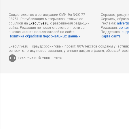
Свидетельство о регистрации СМИ Эл NФС 77-
Сервисы, рекрут
38751. Републикация материалов - только со
Сервисы, образ
ссылкой на
Executive.ru
, с разрешения редакции
Реклама:
adverti
сайта. Редакция не несет ответственности за
Редакция:
conten
высказывания пользователей на сайте.
Поддержка:
supp
Политика обработки персональных данных
Карта сайта
Executive.ru – краудсорсинговый проект, 80% текстов созданы участни
оспорить логику повествования, уточнить цифры и факты, обращайтесь 
18+
Executive.ru © 2000 – 2026.