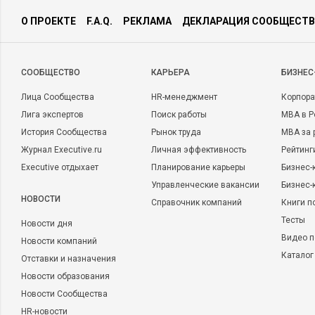
О ПРОЕКТЕ
F.A.Q.
РЕКЛАМА
ДЕКЛАРАЦИЯ СООБЩЕСТВ
CООБЩЕСТВО
КАРЬЕРА
БИЗНЕС
Лица Сообщества
HR-менеджмент
Корпора
Лига экспертов
Поиск работы
MBA в Р
История Сообщества
Рынок труда
MBA за 
Журнал Executive.ru
Личная эффективность
Рейтинг
Executive отдыхает
Планирование карьеры
Бизнес-
Управленческие вакансии
Бизнес-
НОВОСТИ
Справочник компаний
Книги п
Тесты
Новости дня
Видео п
Новости компаний
Каталог
Отставки и назначения
Новости образования
Новости Сообщества
HR-новости