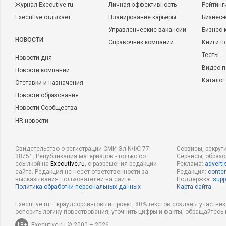
Журнал Executive.ru
Личная эффективность
Рейтинг
Executive отдыхает
Планирование карьеры
Бизнес-
Управленческие вакансии
Бизнес-
НОВОСТИ
Справочник компаний
Книги п
Тесты
Новости дня
Видео п
Новости компаний
Каталог
Отставки и назначения
Новости образования
Новости Сообщества
HR-новости
Свидетельство о регистрации СМИ Эл NФС 77-
Сервисы, рекрут
38751. Републикация материалов - только со
Сервисы, образ
ссылкой на
Executive.ru
, с разрешения редакции
Реклама:
adverti
сайта. Редакция не несет ответственности за
Редакция:
conten
высказывания пользователей на сайте.
Поддержка:
supp
Политика обработки персональных данных
Карта сайта
Executive.ru – краудсорсинговый проект, 80% текстов созданы участни
оспорить логику повествования, уточнить цифры и факты, обращайтесь 
18+
Executive.ru © 2000 – 2026.