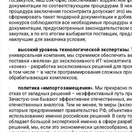
госзакупок, наш бэк-офис обеспечивает корректное 
документации по соответствующим процедурам. В нек
процедура заключения госконтракта допускает это) м
сформировать пакет тендерной документации и добива
конкурса соблюдаются все необходимые процедуры 
документации, предусмотренные законодательством 
закупках, а по его итогам выбирается поставщик, пр
наилучшие для заказчика условия;
·
высокий уровень технологической экспертизы
.
универсальная компания, мы стремимся обеспечить вес
поставки «железа» до эксклюзивного ИТ-консалтинга. 
«конек» - разработка эксклюзивных решений для пр
в том числе – в части программирования сложных пр
обрабатывающих комплексов;
·
политика «импортозамещения».
Мы прекрасно п
отказ от западных решений – неэффективный путь пр
Зачастую они бывают эффективнее отечественных, ин
отечественных аналогов. Тем не менее, те меры (включ
которые предпринимает правительство РФ, объектив
использованию именно российских решений. В силу того
обладает большой экспертизой именно в сфере разра
решений, мы, если это экономически целесообразно, 