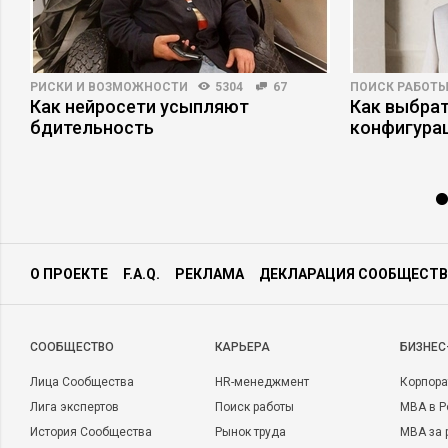
РИСКИ И ВОЗМОЖНОСТИ
5304
67
ПОИСК РАБОТ
Как нейросети усыпляют
Как выбрат
бдительность
конфигура
О ПРОЕКТЕ
F.A.Q.
РЕКЛАМА
ДЕКЛАРАЦИЯ СООБЩЕСТВ
CООБЩЕСТВО
КАРЬЕРА
БИЗНЕС
Лица Сообщества
HR-менеджмент
Корпора
Лига экспертов
Поиск работы
MBA в Р
История Сообщества
Рынок труда
MBA за 