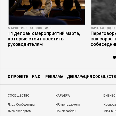
МАРКЕТИНГ
3000
3
ЛИЧНАЯ ЭФФЕ
я
14 деловых мероприятий марта,
Переговоры
которые стоит посетить
как сорват
руководителям
собеседни
О ПРОЕКТЕ
F.A.Q.
РЕКЛАМА
ДЕКЛАРАЦИЯ СООБЩЕСТВ
CООБЩЕСТВО
КАРЬЕРА
БИЗНЕС
Лица Сообщества
HR-менеджмент
Корпора
Лига экспертов
Поиск работы
MBA в Р