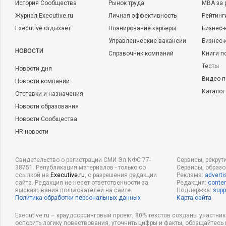
История Сообщества
Рынок труда
MBA за 
Журнал Executive.ru
Личная эффективность
Рейтинг
Executive отдыхает
Планирование карьеры
Бизнес-
Управленческие вакансии
Бизнес-
НОВОСТИ
Справочник компаний
Книги п
Тесты
Новости дня
Видео п
Новости компаний
Каталог
Отставки и назначения
Новости образования
Новости Сообщества
HR-новости
Свидетельство о регистрации СМИ Эл NФС 77-
Сервисы, рекрут
38751. Републикация материалов - только со
Сервисы, образ
ссылкой на
Executive.ru
, с разрешения редакции
Реклама:
adverti
сайта. Редакция не несет ответственности за
Редакция:
conten
высказывания пользователей на сайте.
Поддержка:
supp
Политика обработки персональных данных
Карта сайта
Executive.ru – краудсорсинговый проект, 80% текстов созданы участни
оспорить логику повествования, уточнить цифры и факты, обращайтесь 