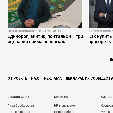
HR-МЕНЕДЖМЕНТ
4153
13
РИСКИ И ВОЗ
Единорог, винтик, почтальон – три
Как купить
сценария найма персонала
прогореть
О ПРОЕКТЕ
F.A.Q.
РЕКЛАМА
ДЕКЛАРАЦИЯ СООБЩЕСТВ
CООБЩЕСТВО
КАРЬЕРА
БИЗНЕС
Лица Сообщества
HR-менеджмент
Корпора
Лига экспертов
Поиск работы
MBA в Р