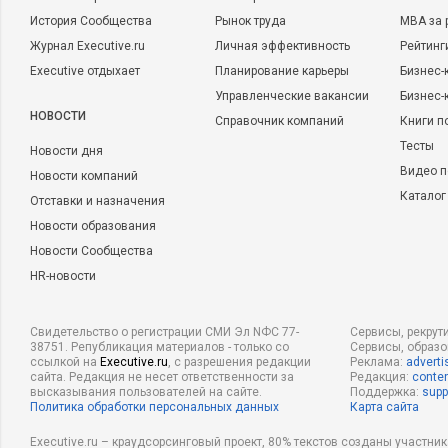
История Сообщества
Рынок труда
MBA за 
Журнал Executive.ru
Личная эффективность
Рейтинг
Executive отдыхает
Планирование карьеры
Бизнес-
Управленческие вакансии
Бизнес-
НОВОСТИ
Справочник компаний
Книги п
Тесты
Новости дня
Видео п
Новости компаний
Каталог
Отставки и назначения
Новости образования
Новости Сообщества
HR-новости
Свидетельство о регистрации СМИ Эл NФС 77-
Сервисы, рекрут
38751. Републикация материалов - только со
Сервисы, образ
ссылкой на
Executive.ru
, с разрешения редакции
Реклама:
adverti
сайта. Редакция не несет ответственности за
Редакция:
conten
высказывания пользователей на сайте.
Поддержка:
supp
Политика обработки персональных данных
Карта сайта
Executive.ru – краудсорсинговый проект, 80% текстов созданы участни