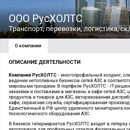
ООО РусХОЛТС
Транспорт, перевозки, логистика, ск
О компании
ОПИСАНИЕ ДЕЯТЕЛЬНОСТИ
Компания РусХОЛТС
- многопрофильный холдинг, сп
ведении нетопливных бизнесов сетей АЗС в соответс
мировыми трендами. В портфеле РусХОЛТС - IT-решен
заказами и поставками в магазины и кафе сетей АЗС,
продуктов и товаров для АЗС, авторизованная дистри
кафе, сервисная служба, сертифицированная производ
Единственный в РФ центр удаленного мониторинга к
технологического оборудования АЗС.
В бизнесе гипермаркетов РусХОЛТС входит в пятерку
автотоваров для профильных отделов федеральных се