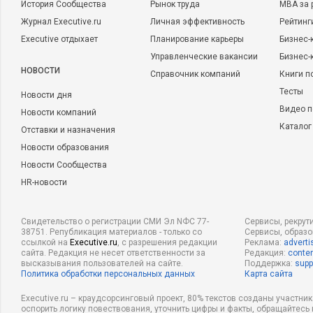
История Сообщества
Рынок труда
MBA за 
Журнал Executive.ru
Личная эффективность
Рейтинг
Executive отдыхает
Планирование карьеры
Бизнес-
Управленческие вакансии
Бизнес-
НОВОСТИ
Справочник компаний
Книги п
Тесты
Новости дня
Видео п
Новости компаний
Каталог
Отставки и назначения
Новости образования
Новости Сообщества
HR-новости
Свидетельство о регистрации СМИ Эл NФС 77-
Сервисы, рекрут
38751. Републикация материалов - только со
Сервисы, образ
ссылкой на
Executive.ru
, с разрешения редакции
Реклама:
adverti
сайта. Редакция не несет ответственности за
Редакция:
conten
высказывания пользователей на сайте.
Поддержка:
supp
Политика обработки персональных данных
Карта сайта
Executive.ru – краудсорсинговый проект, 80% текстов созданы участни
оспорить логику повествования, уточнить цифры и факты, обращайтесь 