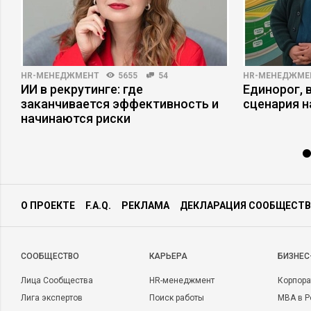
HR-МЕНЕДЖМЕНТ
5655
54
HR-МЕНЕДЖМЕ
ИИ в рекрутинге: где
Единорог, 
заканчивается эффективность и
сценария н
начинаются риски
О ПРОЕКТЕ
F.A.Q.
РЕКЛАМА
ДЕКЛАРАЦИЯ СООБЩЕСТВ
CООБЩЕСТВО
КАРЬЕРА
БИЗНЕС
Лица Сообщества
HR-менеджмент
Корпора
Лига экспертов
Поиск работы
MBA в Р