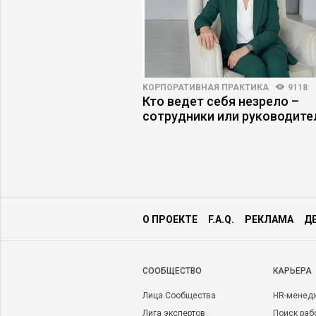
АРЬЕРЫ
5100
66
КОРПОРАТИВНАЯ ПРАКТИКА
9118
становится
Кто ведет себя незрело –
найма
сотрудники или руководите
О ПРОЕКТЕ
F.A.Q.
РЕКЛАМА
Д
CООБЩЕСТВО
КАРЬЕРА
Лица Сообщества
HR-менед
Лига экспертов
Поиск раб