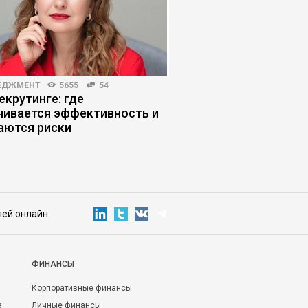
ЕДЖМЕНТ
5655
54
HR-МЕНЕДЖМЕНТ
3147
екрутинге: где
Искусственный интел
чивается эффективность и
насколько ожидания
аются риски
реальностью
лей онлайн
ФИНАНСЫ
Корпоративные финансы
а
Личные финансы