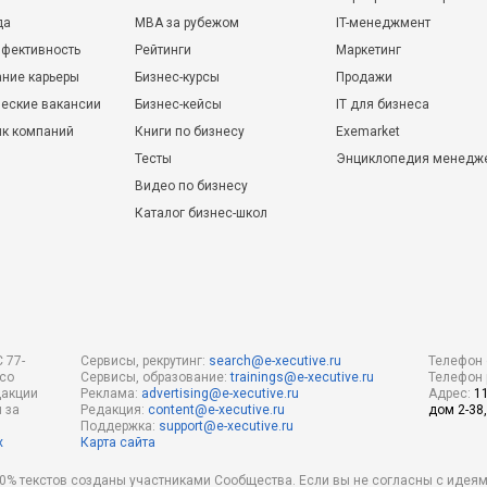
да
MBA за рубежом
IT-менеджмент
фективность
Рейтинги
Маркетинг
ние карьеры
Бизнес-курсы
Продажи
еские вакансии
Бизнес-кейсы
IT для бизнеса
ик компаний
Книги по бизнесу
Exemarket
Тесты
Энциклопедия менедж
Видео по бизнесу
Каталог бизнес-школ
 77-
Сервисы, рекрутинг:
search@e-xecutive.ru
Телефон 
 со
Сервисы, образование:
trainings@e-xecutive.ru
Телефон 
дакции
Реклама:
advertising@e-xecutive.ru
Адрес:
1
 за
Редакция:
content@e-xecutive.ru
дом 2-38,
Поддержка:
support@e-xecutive.ru
х
Карта сайта
 80% текстов созданы участниками Сообщества. Если вы не согласны с идеям