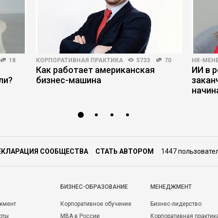
18
КОРПОРАТИВНАЯ ПРАКТИКА
5733
70
HR-МЕН
Как работает американская
ИИ в р
ли?
бизнес-машина
закан
начин
ЕКЛАРАЦИЯ СООБЩЕСТВА
СТАТЬ АВТОРОМ
1447 пользовате
БИЗНЕС-ОБРАЗОВАНИЕ
МЕНЕДЖМЕНТ
жмент
Корпоративное обучение
Бизнес-лидерство
оты
MBA в России
Корпоративная практик