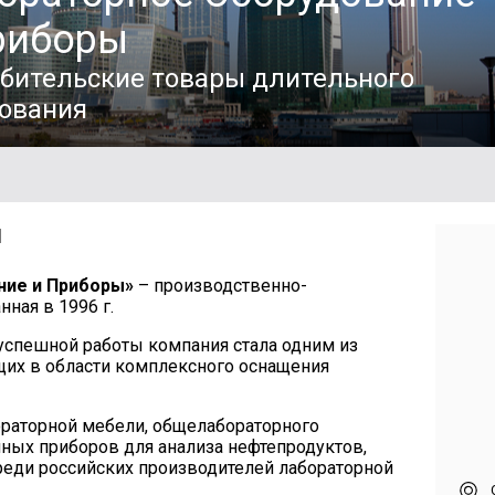
риборы
бительские товары длительного
ования
И
ние и Приборы»
– производственно-
ная в 1996 г.
 успешной работы компания стала одним из
щих в области комплексного оснащения
ораторной мебели, общелабораторного
ных приборов для анализа нефтепродуктов,
реди российских производителей лабораторной