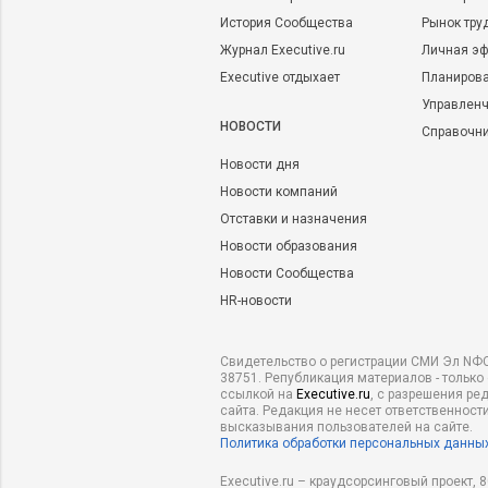
История Сообщества
Рынок тру
Журнал Executive.ru
Личная эф
Executive отдыхает
Планирова
Управленч
НОВОСТИ
Справочн
Новости дня
Новости компаний
Отставки и назначения
Новости образования
Новости Сообщества
HR-новости
Свидетельство о регистрации СМИ Эл NФС
38751. Републикация материалов - только
ссылкой на
Executive.ru
, с разрешения ре
сайта. Редакция не несет ответственности
высказывания пользователей на сайте.
Политика обработки персональных данны
Executive.ru – краудсорсинговый проект,