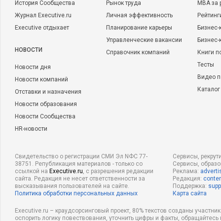
История Сообщества
Рынок труда
MBA за 
Журнал Executive.ru
Личная эффективность
Рейтинг
Executive отдыхает
Планирование карьеры
Бизнес-
Управленческие вакансии
Бизнес-
НОВОСТИ
Справочник компаний
Книги п
Тесты
Новости дня
Видео п
Новости компаний
Каталог
Отставки и назначения
Новости образования
Новости Сообщества
HR-новости
Свидетельство о регистрации СМИ Эл NФС 77-
Сервисы, рекрут
38751. Републикация материалов - только со
Сервисы, образ
ссылкой на
Executive.ru
, с разрешения редакции
Реклама:
adverti
сайта. Редакция не несет ответственности за
Редакция:
conten
высказывания пользователей на сайте.
Поддержка:
supp
Политика обработки персональных данных
Карта сайта
Executive.ru – краудсорсинговый проект, 80% текстов созданы участни
оспорить логику повествования, уточнить цифры и факты, обращайтесь 