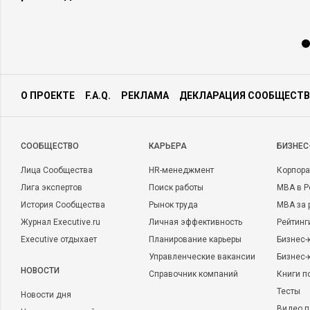
О ПРОЕКТЕ
F.A.Q.
РЕКЛАМА
ДЕКЛАРАЦИЯ СООБЩЕСТВ
CООБЩЕСТВО
КАРЬЕРА
БИЗНЕС
Лица Сообщества
HR-менеджмент
Корпора
Лига экспертов
Поиск работы
MBA в Р
История Сообщества
Рынок труда
MBA за 
Журнал Executive.ru
Личная эффективность
Рейтинг
Executive отдыхает
Планирование карьеры
Бизнес-
Управленческие вакансии
Бизнес-
НОВОСТИ
Справочник компаний
Книги п
Тесты
Новости дня
Видео п