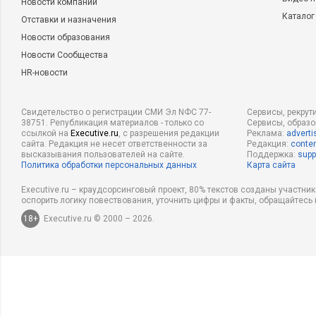
Новости компаний
Каталог
Отставки и назначения
Новости образования
Новости Сообщества
HR-новости
Свидетельство о регистрации СМИ Эл NФС 77-
Сервисы, рекрут
38751. Републикация материалов - только со
Сервисы, образ
ссылкой на
Executive.ru
, с разрешения редакции
Реклама:
adverti
сайта. Редакция не несет ответственности за
Редакция:
conten
высказывания пользователей на сайте.
Поддержка:
supp
Политика обработки персональных данных
Карта сайта
Executive.ru – краудсорсинговый проект, 80% текстов созданы участни
оспорить логику повествования, уточнить цифры и факты, обращайтесь 
18+
Executive.ru © 2000 – 2026.