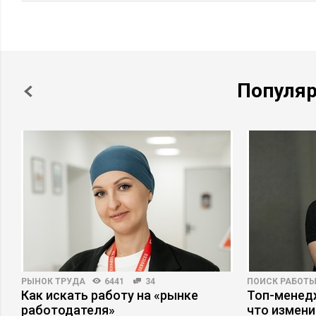
Популя
РЫНОК ТРУДА
6441
34
ПОИСК РАБОТ
ь
Как искать работу на «рынке
Топ-менедж
работодателя»
что измени