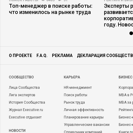
ПОИСК РАБОТЫ
6405
51
РЕЙТИНГИ БИЗ
Топ-менеджер в поиске работы:
Эксперты р
что изменилось на рынке труда
развивает
корпоратив
году. Ново
О ПРОЕКТЕ
F.A.Q.
РЕКЛАМА
ДЕКЛАРАЦИЯ СООБЩЕСТВ
CООБЩЕСТВО
КАРЬЕРА
БИЗНЕС
Лица Сообщества
HR-менеджмент
Корпора
Лига экспертов
Поиск работы
MBA в Р
История Сообщества
Рынок труда
MBA за 
Журнал Executive.ru
Личная эффективность
Рейтинг
Executive отдыхает
Планирование карьеры
Бизнес-
Управленческие вакансии
Бизнес-
НОВОСТИ
Справочник компаний
Книги п