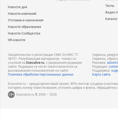
Тесты
Новости дня
Видео п
Новости компаний
Каталог
Отставки и назначения
Новости образования
Новости Сообщества
HR-новости
Свидетельство о регистрации СМИ Эл NФС 77-
Сервисы, рекрут
38751. Републикация материалов - только со
Сервисы, образ
ссылкой на
Executive.ru
, с разрешения редакции
Реклама:
adverti
сайта. Редакция не несет ответственности за
Редакция:
conten
высказывания пользователей на сайте.
Поддержка:
supp
Политика обработки персональных данных
Карта сайта
Executive.ru – краудсорсинговый проект, 80% текстов созданы участни
оспорить логику повествования, уточнить цифры и факты, обращайтесь 
18+
Executive.ru © 2000 – 2026.