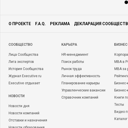
О ПРОЕКТЕ
F.A.Q.
РЕКЛАМА
ДЕКЛАРАЦИЯ СООБЩЕСТВ
CООБЩЕСТВО
КАРЬЕРА
БИЗНЕС
Лица Сообщества
HR-менеджмент
Корпора
Лига экспертов
Поиск работы
MBA в Р
История Сообщества
Рынок труда
MBA за 
Журнал Executive.ru
Личная эффективность
Рейтинг
Executive отдыхает
Планирование карьеры
Бизнес-
Управленческие вакансии
Бизнес-
НОВОСТИ
Справочник компаний
Книги п
Тесты
Новости дня
Видео п
Новости компаний
Каталог
Отставки и назначения
Новости образования