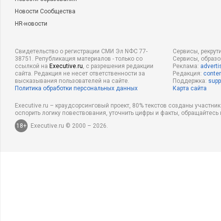
Новости Сообщества
HR-новости
Свидетельство о регистрации СМИ Эл NФС 77-
Сервисы, рекрут
38751. Републикация материалов - только со
Сервисы, образ
ссылкой на
Executive.ru
, с разрешения редакции
Реклама:
adverti
сайта. Редакция не несет ответственности за
Редакция:
conten
высказывания пользователей на сайте.
Поддержка:
supp
Политика обработки персональных данных
Карта сайта
Executive.ru – краудсорсинговый проект, 80% текстов созданы участни
оспорить логику повествования, уточнить цифры и факты, обращайтесь 
18+
Executive.ru © 2000 – 2026.