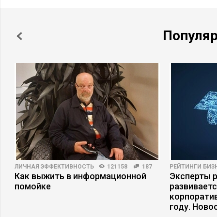
Популя
ЛИЧНАЯ ЭФФЕКТИВНОСТЬ
121158
187
РЕЙТИНГИ БИЗ
Как выжить в информационной
Эксперты р
помойке
развивает
корпоратив
году. Ново