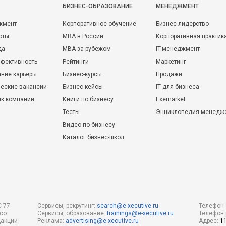
БИЗНЕС-ОБРАЗОВАНИЕ
МЕНЕДЖМЕНТ
жмент
Корпоративное обучение
Бизнес-лидерство
оты
MBA в России
Корпоративная практик
да
MBA за рубежом
IT-менеджмент
фективность
Рейтинги
Маркетинг
ние карьеры
Бизнес-курсы
Продажи
еские вакансии
Бизнес-кейсы
IT для бизнеса
ик компаний
Книги по бизнесу
Exemarket
Тесты
Энциклопедия менедж
Видео по бизнесу
Каталог бизнес-школ
 77-
Сервисы, рекрутинг:
search@e-xecutive.ru
Телефон 
 со
Сервисы, образование:
trainings@e-xecutive.ru
Телефон 
дакции
Реклама:
advertising@e-xecutive.ru
Адрес:
1