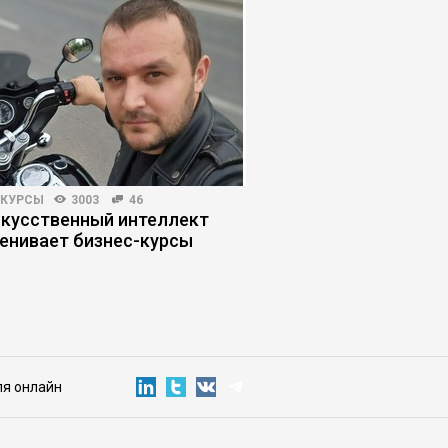
-КУРСЫ
3003
46
КОРПОРАТИВНАЯ ПРАКТИКА
скусственный интеллект
Почему внедрение E
енивает бизнес-курсы
улучшает управляем
ля онлайн