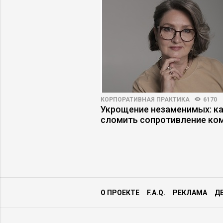
ПРАКТИКА
4995
3
КОРПОРАТИВНАЯ ПРАКТИКА
6170
телю найти время на
Укрощение незаменимых: к
ое планирование
сломить сопротивление ко
О ПРОЕКТЕ
F.A.Q.
РЕКЛАМА
Д