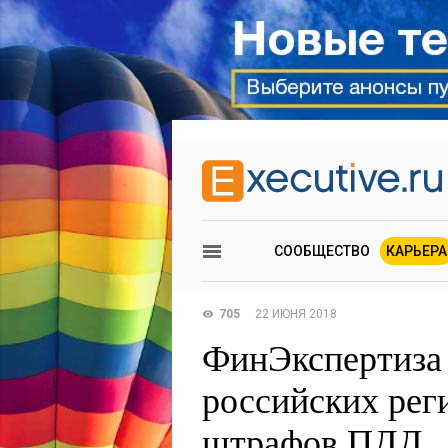
СООБЩЕСТВО
КАРЬЕРА
705
22 ИЮНЯ 2018
ФинЭкспертиза 
российских рег
штрафов ПДД