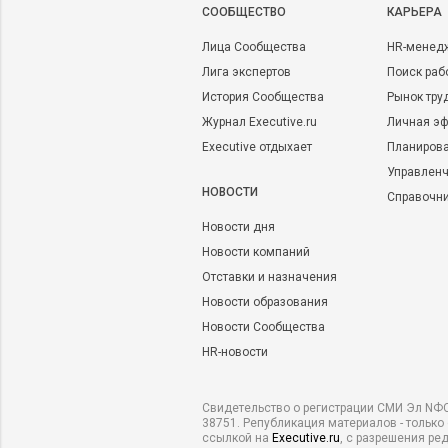
CООБЩЕСТВО
КАРЬЕРА
Лица Сообщества
HR-менед
Лига экспертов
Поиск раб
История Сообщества
Рынок тру
Журнал Executive.ru
Личная эф
Executive отдыхает
Планирова
Управленч
НОВОСТИ
Справочн
Новости дня
Новости компаний
Отставки и назначения
Новости образования
Новости Сообщества
HR-новости
Свидетельство о регистрации СМИ Эл NФС
38751. Републикация материалов - только
ссылкой на
Executive.ru
, с разрешения ре