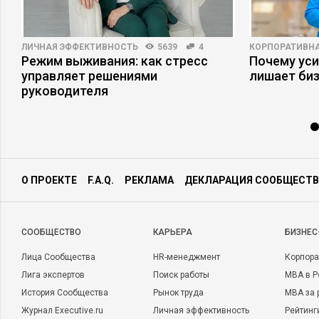
ЛИЧНАЯ ЭФФЕКТИВНОСТЬ
5639
4
КОРПОРАТИВНА
Режим выживания: как стресс
Почему ус
управляет решениями
лишает би
руководителя
О ПРОЕКТЕ
F.A.Q.
РЕКЛАМА
ДЕКЛАРАЦИЯ СООБЩЕСТВ
CООБЩЕСТВО
КАРЬЕРА
БИЗНЕС
Лица Сообщества
HR-менеджмент
Корпора
Лига экспертов
Поиск работы
MBA в Р
История Сообщества
Рынок труда
MBA за 
Журнал Executive.ru
Личная эффективность
Рейтинг