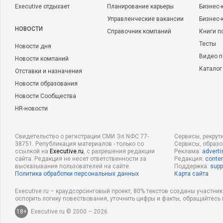
Executive отдыхает
Планирование карьеры
Бизнес-
Управленческие вакансии
Бизнес-
НОВОСТИ
Справочник компаний
Книги п
Тесты
Новости дня
Видео п
Новости компаний
Каталог
Отставки и назначения
Новости образования
Новости Сообщества
HR-новости
Свидетельство о регистрации СМИ Эл NФС 77-
Сервисы, рекрут
38751. Републикация материалов - только со
Сервисы, образ
ссылкой на
Executive.ru
, с разрешения редакции
Реклама:
adverti
сайта. Редакция не несет ответственности за
Редакция:
conten
высказывания пользователей на сайте.
Поддержка:
supp
Политика обработки персональных данных
Карта сайта
Executive.ru – краудсорсинговый проект, 80% текстов созданы участни
оспорить логику повествования, уточнить цифры и факты, обращайтесь 
18+
Executive.ru © 2000 – 2026.