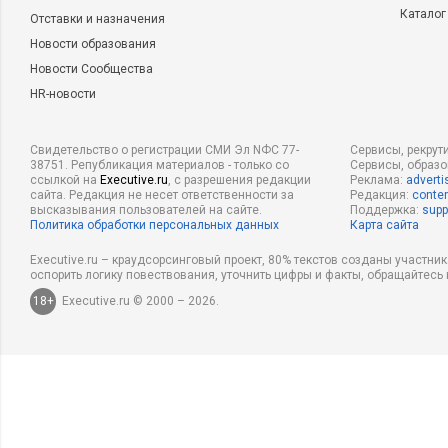
Каталог
Отставки и назначения
Новости образования
Новости Сообщества
HR-новости
Свидетельство о регистрации СМИ Эл NФС 77-
Сервисы, рекрут
38751. Републикация материалов - только со
Сервисы, образ
ссылкой на
Executive.ru
, с разрешения редакции
Реклама:
adverti
сайта. Редакция не несет ответственности за
Редакция:
conten
высказывания пользователей на сайте.
Поддержка:
supp
Политика обработки персональных данных
Карта сайта
Executive.ru – краудсорсинговый проект, 80% текстов созданы участни
оспорить логику повествования, уточнить цифры и факты, обращайтесь 
18+
Executive.ru © 2000 – 2026.