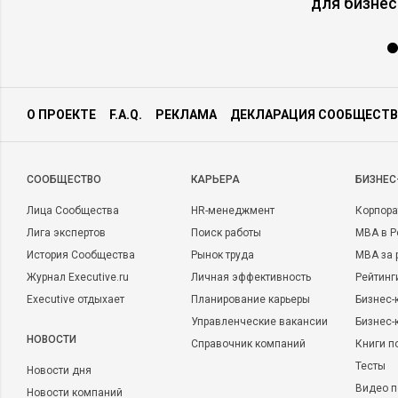
для бизнес
О ПРОЕКТЕ
F.A.Q.
РЕКЛАМА
ДЕКЛАРАЦИЯ СООБЩЕСТВ
CООБЩЕСТВО
КАРЬЕРА
БИЗНЕС
Лица Сообщества
HR-менеджмент
Корпора
Лига экспертов
Поиск работы
MBA в Р
История Сообщества
Рынок труда
MBA за 
Журнал Executive.ru
Личная эффективность
Рейтинг
Executive отдыхает
Планирование карьеры
Бизнес-
Управленческие вакансии
Бизнес-
НОВОСТИ
Справочник компаний
Книги п
Тесты
Новости дня
Видео п
Новости компаний