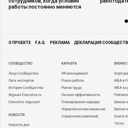
и
сотрудников, когда условия
работодат
работы постоянно меняются
О ПРОЕКТЕ
F.A.Q.
РЕКЛАМА
ДЕКЛАРАЦИЯ СООБЩЕСТВ
CООБЩЕСТВО
КАРЬЕРА
БИЗНЕС
Лица Сообщества
HR-менеджмент
Корпора
Лига экспертов
Поиск работы
MBA в Р
История Сообщества
Рынок труда
MBA за 
Журнал Executive.ru
Личная эффективность
Рейтинг
Executive отдыхает
Планирование карьеры
Бизнес-
Управленческие вакансии
Бизнес-
НОВОСТИ
Справочник компаний
Книги п
Тесты
Новости дня