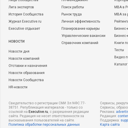
Лица Сообщества
HR-менеджмент
Корпора
Лига экспертов
Поиск работы
MBA в Р
История Сообщества
Рынок труда
MBA за 
Журнал Executive.ru
Личная эффективность
Рейтинг
Executive отдыхает
Планирование карьеры
Бизнес-
Управленческие вакансии
Бизнес-
НОВОСТИ
Справочник компаний
Книги п
Тесты
Новости дня
Видео п
Новости компаний
Каталог
Отставки и назначения
Новости образования
Новости Сообщества
HR-новости
Свидетельство о регистрации СМИ Эл NФС 77-
Сервисы, рекрут
38751. Републикация материалов - только со
Сервисы, образ
ссылкой на
Executive.ru
, с разрешения редакции
Реклама:
adverti
сайта. Редакция не несет ответственности за
Редакция:
conten
высказывания пользователей на сайте.
Поддержка:
supp
Политика обработки персональных данных
Карта сайта