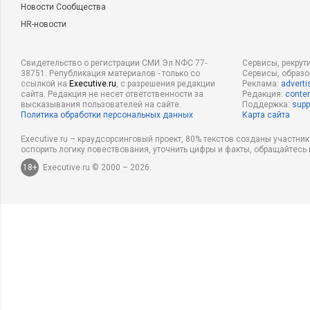
Новости Сообщества
HR-новости
Свидетельство о регистрации СМИ Эл NФС 77-
Сервисы, рекрут
38751. Републикация материалов - только со
Сервисы, образ
ссылкой на
Executive.ru
, с разрешения редакции
Реклама:
adverti
сайта. Редакция не несет ответственности за
Редакция:
conten
высказывания пользователей на сайте.
Поддержка:
supp
Политика обработки персональных данных
Карта сайта
Executive.ru – краудсорсинговый проект, 80% текстов созданы участни
оспорить логику повествования, уточнить цифры и факты, обращайтесь 
18+
Executive.ru © 2000 – 2026.