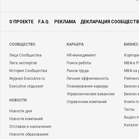
О ПРОЕКТЕ
F.A.Q.
РЕКЛАМА
ДЕКЛАРАЦИЯ СООБЩЕСТВ
CООБЩЕСТВО
КАРЬЕРА
БИЗНЕС
Лица Сообщества
HR-менеджмент
Корпора
Лига экспертов
Поиск работы
MBA в Р
История Сообщества
Рынок труда
MBA за 
Журнал Executive.ru
Личная эффективность
Рейтинг
Executive отдыхает
Планирование карьеры
Бизнес-
Управленческие вакансии
Бизнес-
НОВОСТИ
Справочник компаний
Книги п
Тесты
Новости дня
Видео п
Новости компаний
Каталог
Отставки и назначения
Новости образования