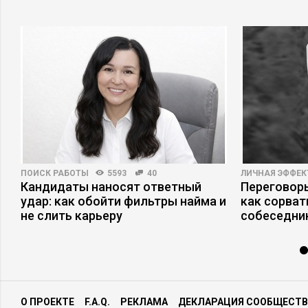
ПОИСК РАБОТЫ
5593
40
ЛИЧНАЯ ЭФФЕ
Кандидаты наносят ответный
Переговоры
удар: как обойти фильтры найма и
как сорват
не слить карьеру
собеседни
О ПРОЕКТЕ
F.A.Q.
РЕКЛАМА
ДЕКЛАРАЦИЯ СООБЩЕСТВ