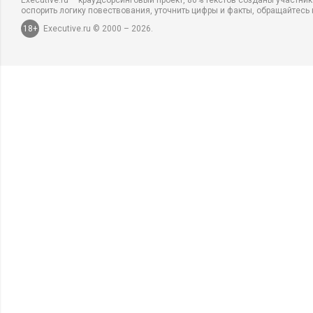
Executive.ru – краудсорсинговый проект, 80% текстов созданы участни
оспорить логику повествования, уточнить цифры и факты, обращайтесь 
18+
Executive.ru © 2000 – 2026.