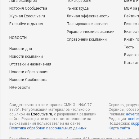
Лига экспертов
Поиск работы
MBA в Р
История Сообщества
Рынок труда
MBA за 
Журнал Executive.ru
Личная эффективность
Рейтинг
Executive отдыхает
Планирование карьеры
Бизнес-
Управленческие вакансии
Бизнес-
НОВОСТИ
Справочник компаний
Книги п
Тесты
Новости дня
Видео п
Новости компаний
Каталог
Отставки и назначения
Новости образования
Новости Сообщества
HR-новости
Свидетельство о регистрации СМИ Эл NФС 77-
Сервисы, рекрут
38751. Републикация материалов - только со
Сервисы, образ
ссылкой на
Executive.ru
, с разрешения редакции
Реклама:
adverti
сайта. Редакция не несет ответственности за
Редакция:
conten
высказывания пользователей на сайте.
Поддержка:
supp
Политика обработки персональных данных
Карта сайта