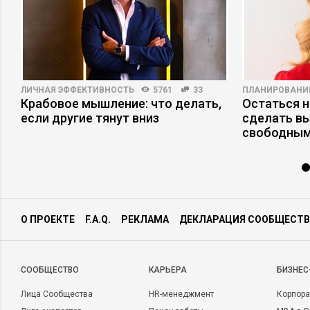
ЛИЧНАЯ ЭФФЕКТИВНОСТЬ
5761
33
ПЛАНИРОВАНИ
Крабовое мышление: что делать,
Остаться н
если другие тянут вниз
сделать в
свободным
О ПРОЕКТЕ
F.A.Q.
РЕКЛАМА
ДЕКЛАРАЦИЯ СООБЩЕСТВ
CООБЩЕСТВО
КАРЬЕРА
БИЗНЕС
Лица Сообщества
HR-менеджмент
Корпора