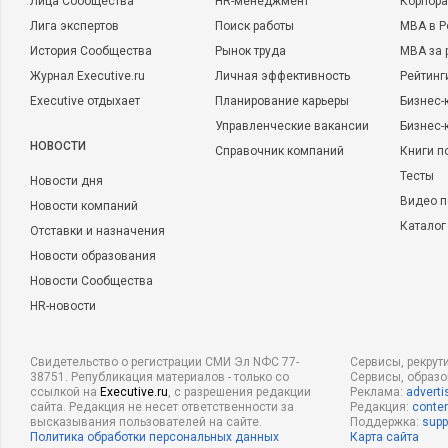
Лица Сообщества
HR-менеджмент
Корпора
Лига экспертов
Поиск работы
MBA в Р
История Сообщества
Рынок труда
MBA за 
Журнал Executive.ru
Личная эффективность
Рейтинг
Executive отдыхает
Планирование карьеры
Бизнес-
Управленческие вакансии
Бизнес-
НОВОСТИ
Справочник компаний
Книги п
Тесты
Новости дня
Видео п
Новости компаний
Каталог
Отставки и назначения
Новости образования
Новости Сообщества
HR-новости
Свидетельство о регистрации СМИ Эл NФС 77-
Сервисы, рекрут
38751. Републикация материалов - только со
Сервисы, образ
ссылкой на
Executive.ru
, с разрешения редакции
Реклама:
adverti
сайта. Редакция не несет ответственности за
Редакция:
conten
высказывания пользователей на сайте.
Поддержка:
supp
Политика обработки персональных данных
Карта сайта