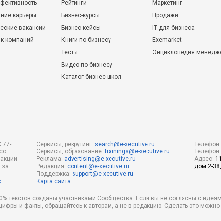
фективность
Рейтинги
Маркетинг
ние карьеры
Бизнес-курсы
Продажи
еские вакансии
Бизнес-кейсы
IT для бизнеса
ик компаний
Книги по бизнесу
Exemarket
Тесты
Энциклопедия менедж
Видео по бизнесу
Каталог бизнес-школ
 77-
Сервисы, рекрутинг:
search@e-xecutive.ru
Телефон 
 со
Сервисы, образование:
trainings@e-xecutive.ru
Телефон 
дакции
Реклама:
advertising@e-xecutive.ru
Адрес:
1
 за
Редакция:
content@e-xecutive.ru
дом 2-38,
Поддержка:
support@e-xecutive.ru
х
Карта сайта
 80% текстов созданы участниками Сообщества. Если вы не согласны с идеям
 цифры и факты, обращайтесь к авторам, а не в редакцию. Сделать это можн