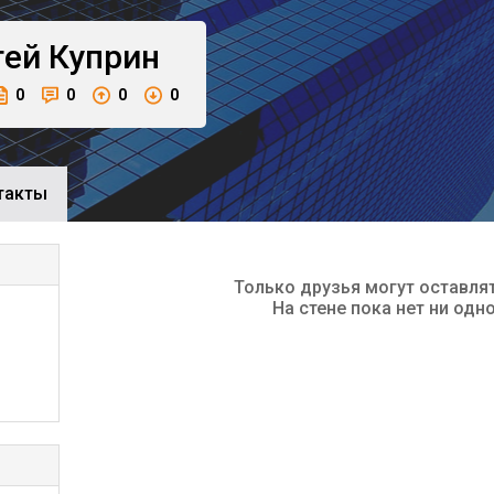
гей
Куприн
0
0
0
0
такты
Только друзья могут оставля
На стене пока нет ни одн