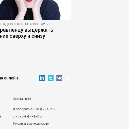
-ЛИДЕРСТВО
4303
28
ПЛАНИРОВАНИЕ КАРЬЕРЫ
правленцу выдержать
Должность руководи
ние сверху и снизу
получить повышение
пожалеть об этом
ля онлайн
ФИНАНСЫ
Корпоративные финансы
а
Личные финансы
Риски и возможности