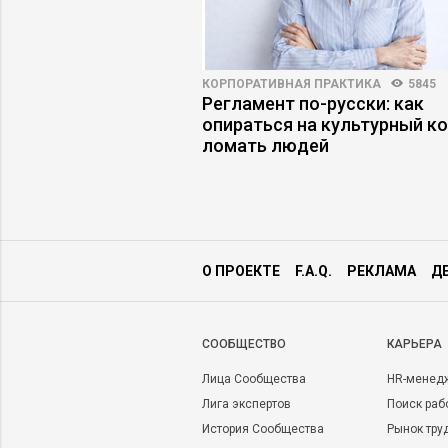
ВНОСТЬ
4067
61
КОРПОРАТИВНАЯ ПРАКТИКА
5845
 первыми лицами:
Регламент по-русски: как
защитную маску
опираться на культурный ко
ломать людей
О ПРОЕКТЕ
F.A.Q.
РЕКЛАМА
Д
CООБЩЕСТВО
КАРЬЕРА
Лица Сообщества
HR-менед
Лига экспертов
Поиск раб
История Сообщества
Рынок тру