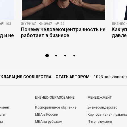
103
ЖУРНАЛ
3947
22
БИЗНЕС
Почему человекоцентричность не
Как у
д и не
работает в бизнесе
давле
ЕКЛАРАЦИЯ СООБЩЕСТВА
СТАТЬ АВТОРОМ
1023 пользовате
БИЗНЕС-ОБРАЗОВАНИЕ
МЕНЕДЖМЕНТ
жмент
Корпоративное обучение
Бизнес-лидерство
оты
MBA в России
Корпоративная практик
да
MBA за рубежом
IT-менеджмент