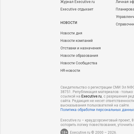
Журнал Executive.ru
Личная эф
Executive отдыхает
Планирова
Управленч
НОВОСТИ
Справочн
Новости дня
Новости компаний
Отставки и назначения
Новости образования
Новости Сообщества
HR-новости
Свидетельство о регистрации СМИ Эл NФС
38751. Републикация материалов - только
ссылкой на
Executive.ru
, с разрешения ре
сайта. Редакция не несет ответственности
высказывания пользователей на сайте.
Политика обработки персональных данны
Executive.ru – краудсорсинговый проект,
оспорить логику повествования, уточнить
18+
Executive.ru © 2000 – 2026.