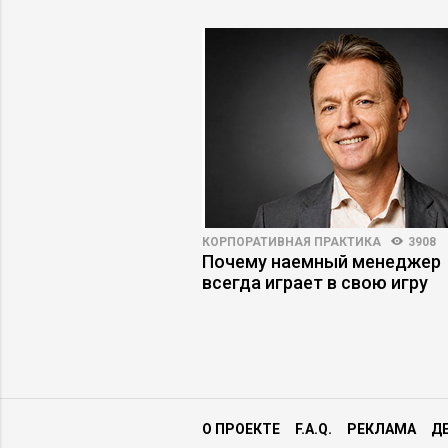
8
79
КОРПОРАТИВНАЯ ПРАКТИКА
3908
нький оклад
Почему наемный менеджер
о продажам опасен
всегда играет в свою игру
О ПРОЕКТЕ
F.A.Q.
РЕКЛАМА
Д