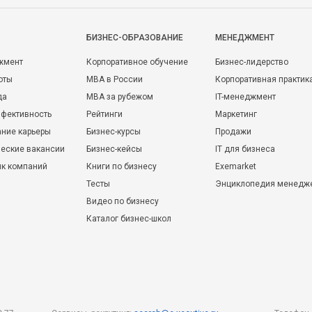
БИЗНЕС-ОБРАЗОВАНИЕ
МЕНЕДЖМЕНТ
жмент
Корпоративное обучение
Бизнес-лидерство
оты
MBA в России
Корпоративная практик
да
MBA за рубежом
IT-менеджмент
фективность
Рейтинги
Маркетинг
ние карьеры
Бизнес-курсы
Продажи
еские вакансии
Бизнес-кейсы
IT для бизнеса
ик компаний
Книги по бизнесу
Exemarket
Тесты
Энциклопедия менедж
Видео по бизнесу
Каталог бизнес-школ