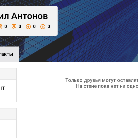
ил
Антонов
0
0
0
0
такты
Только друзья могут оставля
На стене пока нет ни одн
 IT