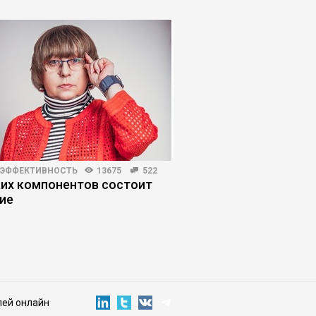
 ЭФФЕКТИВНОСТЬ
13675
522
HR-МЕНЕДЖМЕНТ
3464
ких компонентов состоит
Как руководители п
ие
ловушку продающег
лей онлайн