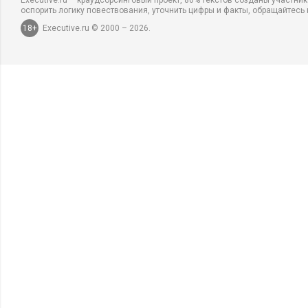
Executive.ru – краудсорсинговый проект, 80% текстов созданы участни
оспорить логику повествования, уточнить цифры и факты, обращайтесь 
18+
Executive.ru © 2000 – 2026.