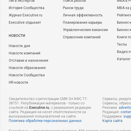
Лига экспертов
Поиск работы
MBA в Р
История Сообщества
Рынок труда
MBA за 
Журнал Executive.ru
Личная эффективность
Рейтинг
Executive отдыхает
Планирование карьеры
Бизнес-
Управленческие вакансии
Бизнес-
НОВОСТИ
Справочник компаний
Книги п
Тесты
Новости дня
Видео п
Новости компаний
Каталог
Отставки и назначения
Новости образования
Новости Сообщества
HR-новости
Свидетельство о регистрации СМИ Эл NФС 77-
Сервисы, рекрут
38751. Републикация материалов - только со
Сервисы, образ
ссылкой на
Executive.ru
, с разрешения редакции
Реклама:
adverti
сайта. Редакция не несет ответственности за
Редакция:
conten
высказывания пользователей на сайте.
Поддержка:
supp
Политика обработки персональных данных
Карта сайта