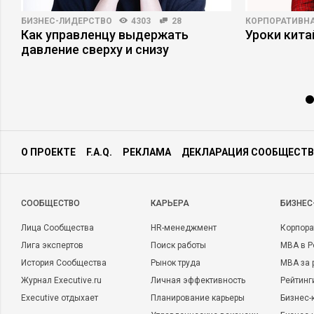
БИЗНЕС-ЛИДЕРСТВО
4303
28
КОРПОРАТИВНА
а
Как управленцу выдержать
Уроки кит
давление сверху и снизу
О ПРОЕКТЕ
F.A.Q.
РЕКЛАМА
ДЕКЛАРАЦИЯ СООБЩЕСТВ
CООБЩЕСТВО
КАРЬЕРА
БИЗНЕС
Лица Сообщества
HR-менеджмент
Корпора
Лига экспертов
Поиск работы
MBA в Р
История Сообщества
Рынок труда
MBA за 
Журнал Executive.ru
Личная эффективность
Рейтинг
Executive отдыхает
Планирование карьеры
Бизнес-