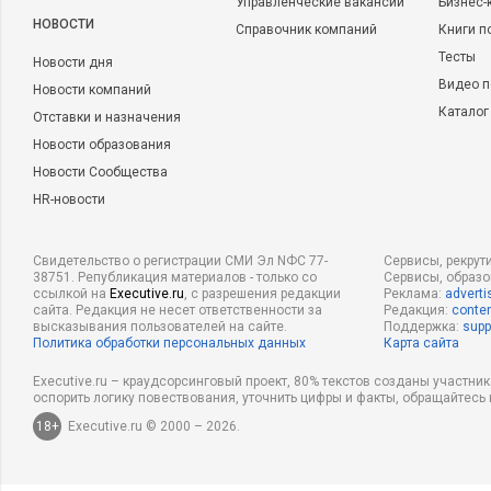
Управленческие вакансии
Бизнес-
НОВОСТИ
Справочник компаний
Книги п
Тесты
Новости дня
Видео п
Новости компаний
Каталог
Отставки и назначения
Новости образования
Новости Сообщества
HR-новости
Свидетельство о регистрации СМИ Эл NФС 77-
Сервисы, рекрут
38751. Републикация материалов - только со
Сервисы, образ
ссылкой на
Executive.ru
, с разрешения редакции
Реклама:
adverti
сайта. Редакция не несет ответственности за
Редакция:
conten
высказывания пользователей на сайте.
Поддержка:
supp
Политика обработки персональных данных
Карта сайта
Executive.ru – краудсорсинговый проект, 80% текстов созданы участни
оспорить логику повествования, уточнить цифры и факты, обращайтесь 
18+
Executive.ru © 2000 – 2026.