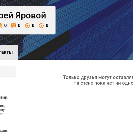
рей
Яровой
0
0
0
0
такты
Только друзья могут оставля
На стене пока нет ни одн
овар,
ия,
оду
щие
ухни.