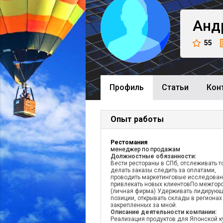
Анд
55
Профиль
Cтатьи
Кон
Опыт работы
Рестомания
менеджер по продажам
Должностные обязанности:
Вести рестораны в СПб, отслеживать т
делать заказы следить за оплатами,
проводить маркетинговые исследован
привлекать новых клиентовПо межгор
(личная фирма) Удерживать лидирую
позиции, открывать склады в регионах
закрепленных за мной.
Описание деятельности компании:
Реализация продуктов для Японской к