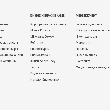
БИЗНЕС-ОБРАЗОВАНИЕ
МЕНЕДЖМЕНТ
жмент
Корпоративное обучение
Бизнес-лидерство
оты
MBA в России
Корпоративная практик
да
MBA за рубежом
IT-менеджмент
фективность
Рейтинги
Маркетинг
ние карьеры
Бизнес-курсы
Продажи
еские вакансии
Бизнес-кейсы
IT для бизнеса
ик компаний
Книги по бизнесу
Exemarket
Тесты
Энциклопедия менедж
Видео по бизнесу
Каталог бизнес-школ