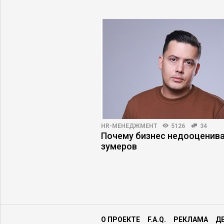
T
4719
0
HR-МЕНЕДЖМЕНТ
5126
34
ых дверей
Почему бизнес недооценив
ЕМВА
зумеров
ский менеджмент и
огии»
О ПРОЕКТЕ
F.A.Q.
РЕКЛАМА
Д