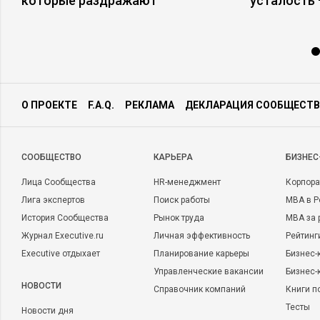
которые раздражают
усталость
О ПРОЕКТЕ
F.A.Q.
РЕКЛАМА
ДЕКЛАРАЦИЯ СООБЩЕСТВ
CООБЩЕСТВО
КАРЬЕРА
БИЗНЕС
Лица Сообщества
HR-менеджмент
Корпора
Лига экспертов
Поиск работы
MBA в Р
История Сообщества
Рынок труда
MBA за 
Журнал Executive.ru
Личная эффективность
Рейтинг
Executive отдыхает
Планирование карьеры
Бизнес-
Управленческие вакансии
Бизнес-
НОВОСТИ
Справочник компаний
Книги п
Тесты
Новости дня