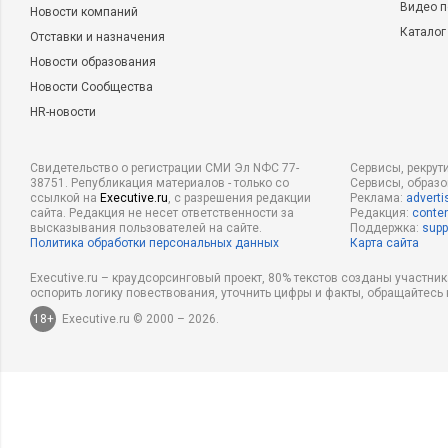
Видео п
Новости компаний
Каталог
Отставки и назначения
Новости образования
Новости Сообщества
HR-новости
Свидетельство о регистрации СМИ Эл NФС 77-
Сервисы, рекрут
38751. Републикация материалов - только со
Сервисы, образ
ссылкой на
Executive.ru
, с разрешения редакции
Реклама:
adverti
сайта. Редакция не несет ответственности за
Редакция:
conten
высказывания пользователей на сайте.
Поддержка:
supp
Политика обработки персональных данных
Карта сайта
Executive.ru – краудсорсинговый проект, 80% текстов созданы участни
оспорить логику повествования, уточнить цифры и факты, обращайтесь 
18+
Executive.ru © 2000 – 2026.