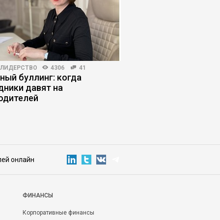
-ЛИДЕРСТВО
4306
41
КОРПОРАТИВНАЯ ПРАКТИКА
ный буллинг: когда
Как остановить нек
дники давят на
собственника, кото
одителей
компанию
лей онлайн
ФИНАНСЫ
Корпоративные финансы