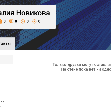
алия
Новикова
0
0
0
0
такты
Только друзья могут оставля
На стене пока нет ни одн
 по
.