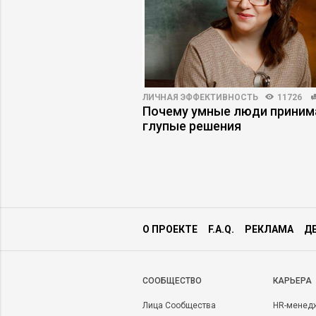
42
6
ЛИЧНАЯ ЭФФЕКТИВНОСТЬ
11726
ета получить
Почему умные люди прини
в деловых СМИ
глупые решения
О ПРОЕКТЕ
F.A.Q.
РЕКЛАМА
Д
CООБЩЕСТВО
КАРЬЕРА
Лица Сообщества
HR-менед