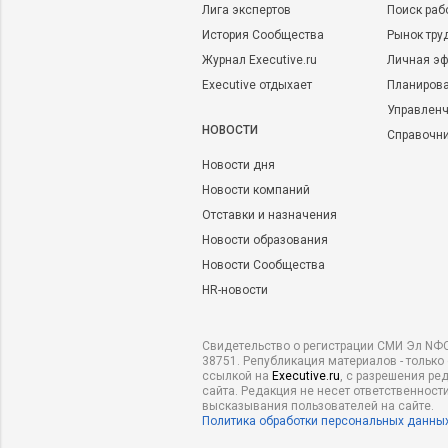
Лига экспертов
Поиск раб
История Сообщества
Рынок тру
Журнал Executive.ru
Личная эф
Executive отдыхает
Планирова
Управленч
НОВОСТИ
Справочн
Новости дня
Новости компаний
Отставки и назначения
Новости образования
Новости Сообщества
HR-новости
Свидетельство о регистрации СМИ Эл NФС
38751. Републикация материалов - только
ссылкой на
Executive.ru
, с разрешения ре
сайта. Редакция не несет ответственности
высказывания пользователей на сайте.
Политика обработки персональных данны