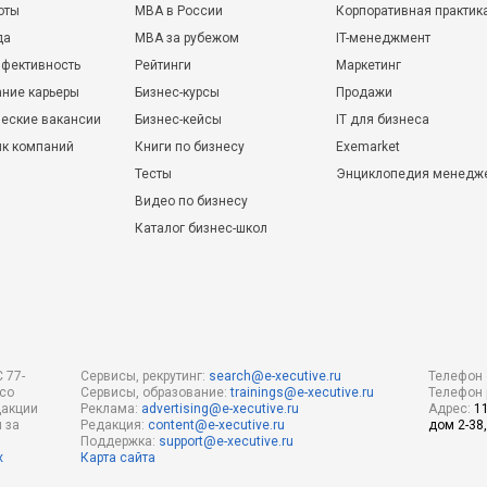
оты
MBA в России
Корпоративная практик
да
MBA за рубежом
IT-менеджмент
фективность
Рейтинги
Маркетинг
ние карьеры
Бизнес-курсы
Продажи
еские вакансии
Бизнес-кейсы
IT для бизнеса
ик компаний
Книги по бизнесу
Exemarket
Тесты
Энциклопедия менедж
Видео по бизнесу
Каталог бизнес-школ
 77-
Сервисы, рекрутинг:
search@e-xecutive.ru
Телефон 
 со
Сервисы, образование:
trainings@e-xecutive.ru
Телефон 
дакции
Реклама:
advertising@e-xecutive.ru
Адрес:
1
 за
Редакция:
content@e-xecutive.ru
дом 2-38,
Поддержка:
support@e-xecutive.ru
х
Карта сайта