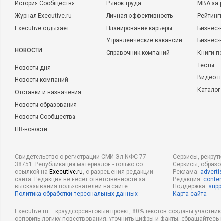
История Сообщества
Рынок труда
MBA за 
Журнал Executive.ru
Личная эффективность
Рейтинг
Executive отдыхает
Планирование карьеры
Бизнес-
Управленческие вакансии
Бизнес-
НОВОСТИ
Справочник компаний
Книги п
Тесты
Новости дня
Видео п
Новости компаний
Каталог
Отставки и назначения
Новости образования
Новости Сообщества
HR-новости
Свидетельство о регистрации СМИ Эл NФС 77-
Сервисы, рекрут
38751. Републикация материалов - только со
Сервисы, образ
ссылкой на
Executive.ru
, с разрешения редакции
Реклама:
adverti
сайта. Редакция не несет ответственности за
Редакция:
conten
высказывания пользователей на сайте.
Поддержка:
supp
Политика обработки персональных данных
Карта сайта
Executive.ru – краудсорсинговый проект, 80% текстов созданы участни
оспорить логику повествования, уточнить цифры и факты, обращайтесь 