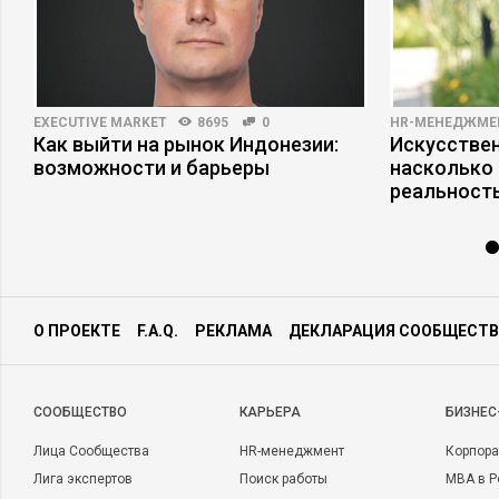
EXECUTIVE MARKET
8695
0
HR-МЕНЕДЖМЕ
Как выйти на рынок Индонезии:
Искусствен
е
возможности и барьеры
насколько
реальност
О ПРОЕКТЕ
F.A.Q.
РЕКЛАМА
ДЕКЛАРАЦИЯ СООБЩЕСТВ
CООБЩЕСТВО
КАРЬЕРА
БИЗНЕС
Лица Сообщества
HR-менеджмент
Корпора
Лига экспертов
Поиск работы
MBA в Р