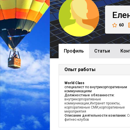
Еле
60
Профиль
Cтатьи
Кон
Опыт работы
World Class
специалист по внутрикорпоративным
коммуникациям
Должностные обязанности:
внутрикорпоративные
коммуникации,Интранет проекты,
корпоративные СМИ,корпоративные
мероприятия
Описание деятельности компании:
С
фитнес-клубов