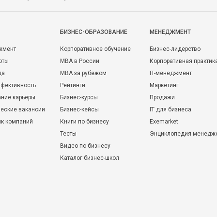
БИЗНЕС-ОБРАЗОВАНИЕ
МЕНЕДЖМЕНТ
жмент
Корпоративное обучение
Бизнес-лидерство
оты
MBA в России
Корпоративная практик
да
MBA за рубежом
IT-менеджмент
фективность
Рейтинги
Маркетинг
ние карьеры
Бизнес-курсы
Продажи
еские вакансии
Бизнес-кейсы
IT для бизнеса
ик компаний
Книги по бизнесу
Exemarket
Тесты
Энциклопедия менедж
Видео по бизнесу
Каталог бизнес-школ