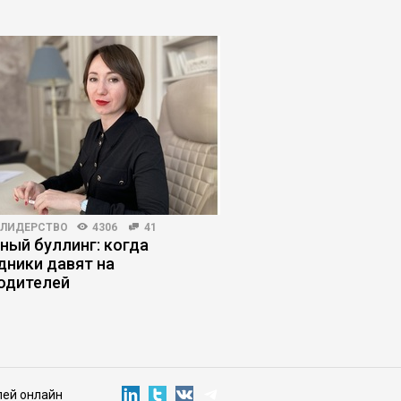
-ЛИДЕРСТВО
4306
41
HR-МЕНЕДЖМЕНТ
5655
ный буллинг: когда
ИИ в рекрутинге: где
дники давят на
заканчивается эффе
одителей
начинаются риски
лей онлайн