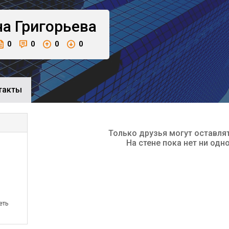
на
Григорьева
0
0
0
0
такты
Только друзья могут оставля
На стене пока нет ни одн
еть