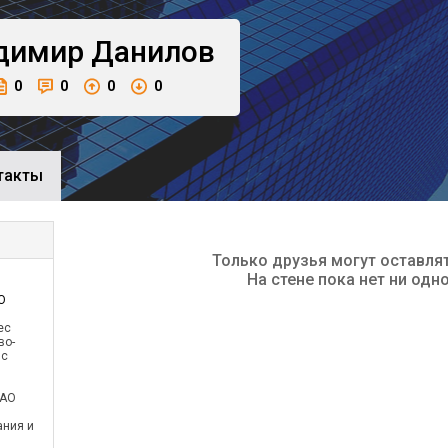
димир
Данилов
0
0
0
0
такты
Только друзья могут оставля
На стене пока нет ни одн
О
ес
во-
 с
АО
ания и