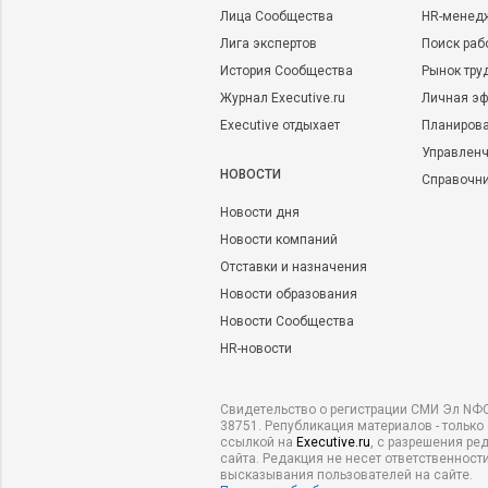
Лица Сообщества
HR-менед
Лига экспертов
Поиск раб
История Сообщества
Рынок тру
Журнал Executive.ru
Личная эф
Executive отдыхает
Планирова
Управленч
НОВОСТИ
Справочн
Новости дня
Новости компаний
Отставки и назначения
Новости образования
Новости Сообщества
HR-новости
Свидетельство о регистрации СМИ Эл NФС
38751. Републикация материалов - только
ссылкой на
Executive.ru
, с разрешения ре
сайта. Редакция не несет ответственности
высказывания пользователей на сайте.