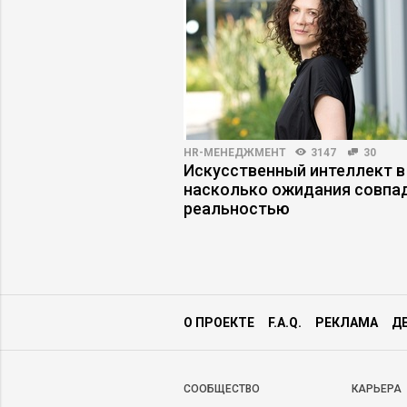
22
HR-МЕНЕДЖМЕНТ
3147
30
векоцентричность не
Искусственный интеллект в
изнесе
насколько ожидания совпа
реальностью
О ПРОЕКТЕ
F.A.Q.
РЕКЛАМА
Д
CООБЩЕСТВО
КАРЬЕРА