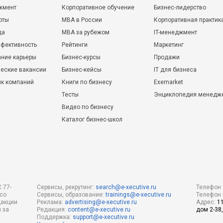
жмент
Корпоративное обучение
Бизнес-лидерство
оты
MBA в России
Корпоративная практик
да
MBA за рубежом
IT-менеджмент
фективность
Рейтинги
Маркетинг
ние карьеры
Бизнес-курсы
Продажи
еские вакансии
Бизнес-кейсы
IT для бизнеса
ик компаний
Книги по бизнесу
Exemarket
Тесты
Энциклопедия менедж
Видео по бизнесу
Каталог бизнес-школ
 77-
Сервисы, рекрутинг:
search@e-xecutive.ru
Телефон 
 со
Сервисы, образование:
trainings@e-xecutive.ru
Телефон 
дакции
Реклама:
advertising@e-xecutive.ru
Адрес:
1
 за
Редакция:
content@e-xecutive.ru
дом 2-38,
Поддержка:
support@e-xecutive.ru