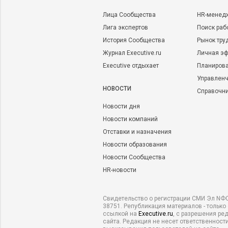
Лица Сообщества
HR-менед
Лига экспертов
Поиск раб
История Сообщества
Рынок тру
Журнал Executive.ru
Личная эф
Executive отдыхает
Планирова
Управленч
НОВОСТИ
Справочн
Новости дня
Новости компаний
Отставки и назначения
Новости образования
Новости Сообщества
HR-новости
Свидетельство о регистрации СМИ Эл NФС
38751. Републикация материалов - только
ссылкой на
Executive.ru
, с разрешения ре
сайта. Редакция не несет ответственности