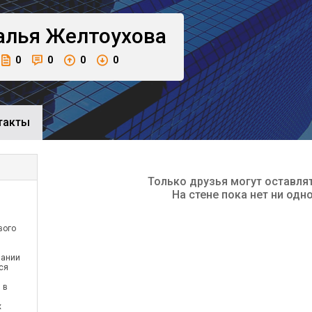
алья
Желтоухова
0
0
0
0
такты
Только друзья могут оставля
На стене пока нет ни одн
вого
пании
ся
 в
х