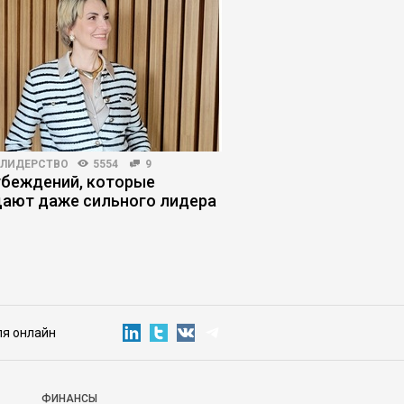
-ЛИДЕРСТВО
5554
9
ЖУРНАЛ
5035
60
убеждений, которые
«Лишь бы не было ху
ают даже сильного лидера
Почему мы перестал
планы на будущее
ля онлайн
ФИНАНСЫ