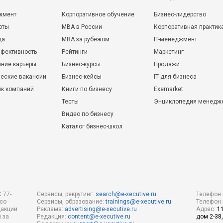
жмент
Корпоративное обучение
Бизнес-лидерство
оты
MBA в России
Корпоративная практик
да
MBA за рубежом
IT-менеджмент
фективность
Рейтинги
Маркетинг
ние карьеры
Бизнес-курсы
Продажи
еские вакансии
Бизнес-кейсы
IT для бизнеса
ик компаний
Книги по бизнесу
Exemarket
Тесты
Энциклопедия менедж
Видео по бизнесу
Каталог бизнес-школ
 77-
Сервисы, рекрутинг:
search@e-xecutive.ru
Телефон 
 со
Сервисы, образование:
trainings@e-xecutive.ru
Телефон 
дакции
Реклама:
advertising@e-xecutive.ru
Адрес:
1
 за
Редакция:
content@e-xecutive.ru
дом 2-38,