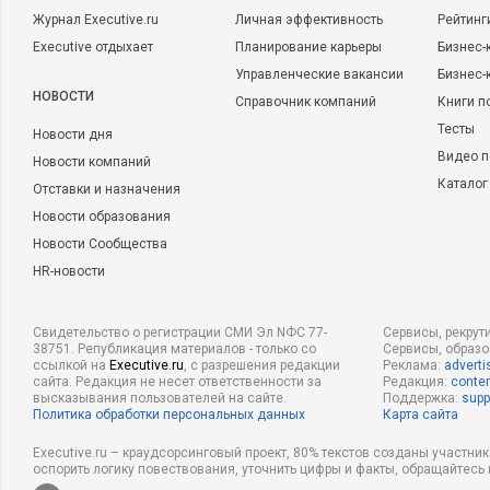
Журнал Executive.ru
Личная эффективность
Рейтинг
Executive отдыхает
Планирование карьеры
Бизнес-
Управленческие вакансии
Бизнес-
НОВОСТИ
Справочник компаний
Книги п
Тесты
Новости дня
Видео п
Новости компаний
Каталог
Отставки и назначения
Новости образования
Новости Сообщества
HR-новости
Свидетельство о регистрации СМИ Эл NФС 77-
Сервисы, рекрут
38751. Републикация материалов - только со
Сервисы, образ
ссылкой на
Executive.ru
, с разрешения редакции
Реклама:
adverti
сайта. Редакция не несет ответственности за
Редакция:
conten
высказывания пользователей на сайте.
Поддержка:
supp
Политика обработки персональных данных
Карта сайта
Executive.ru – краудсорсинговый проект, 80% текстов созданы участни
оспорить логику повествования, уточнить цифры и факты, обращайтесь 