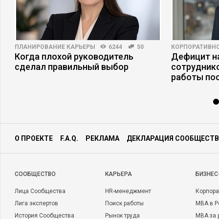
ПЛАНИРОВАНИЕ КАРЬЕРЫ
6244
50
КОРПОРАТИВНО
Когда плохой руководитель
Дефицит на
сделал правильный выбор
сотруднико
работы по
О ПРОЕКТЕ
F.A.Q.
РЕКЛАМА
ДЕКЛАРАЦИЯ СООБЩЕСТВ
CООБЩЕСТВО
КАРЬЕРА
БИЗНЕС
Лица Сообщества
HR-менеджмент
Корпора
Лига экспертов
Поиск работы
MBA в Р
История Сообщества
Рынок труда
MBA за 