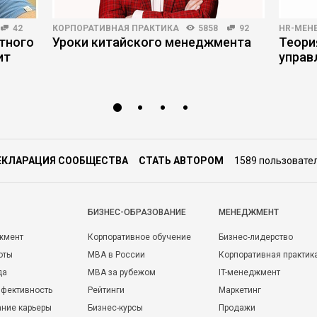
42
КОРПОРАТИВНАЯ ПРАКТИКА
5858
92
HR-МЕН
тного
Уроки китайского менеджмента
Теори
ит
управ
ЕКЛАРАЦИЯ СООБЩЕСТВА
СТАТЬ АВТОРОМ
1589 пользовате
БИЗНЕС-ОБРАЗОВАНИЕ
МЕНЕДЖМЕНТ
жмент
Корпоративное обучение
Бизнес-лидерство
оты
MBA в России
Корпоративная практик
да
MBA за рубежом
IT-менеджмент
фективность
Рейтинги
Маркетинг
ние карьеры
Бизнес-курсы
Продажи