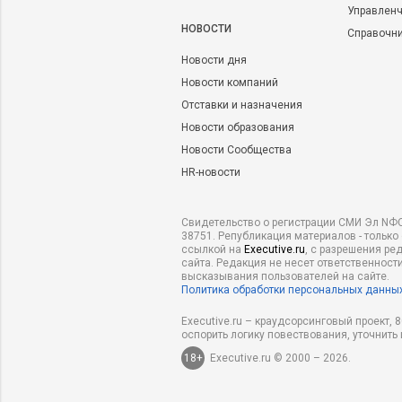
Управленч
НОВОСТИ
Справочн
Новости дня
Новости компаний
Отставки и назначения
Новости образования
Новости Сообщества
HR-новости
Свидетельство о регистрации СМИ Эл NФС
38751. Републикация материалов - только
ссылкой на
Executive.ru
, с разрешения ре
сайта. Редакция не несет ответственности
высказывания пользователей на сайте.
Политика обработки персональных данны
Executive.ru – краудсорсинговый проект,
оспорить логику повествования, уточнить
18+
Executive.ru © 2000 – 2026.