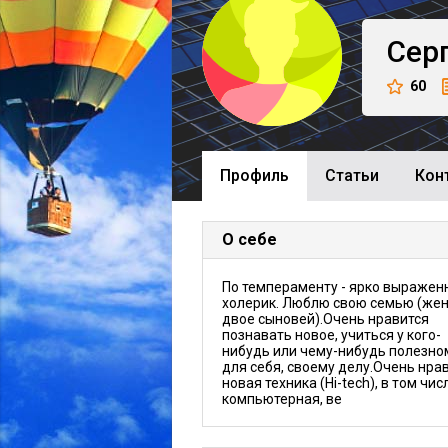
Сер
60
Профиль
Cтатьи
Кон
О себе
По темпераменту - ярко выражен
холерик. Люблю свою семью (жен
двое сыновей).Очень нравится
познавать новое, учиться у кого-
нибудь или чему-нибудь полезно
для себя, своему делу.Очень нра
новая техника (Hi-tech), в том чис
компьютерная, ве