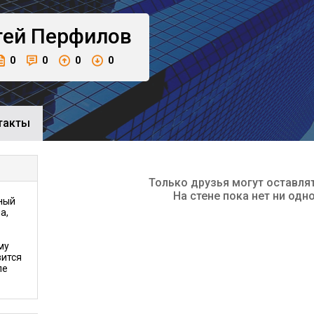
гей
Перфилов
0
0
0
0
такты
Только друзья могут оставля
На стене пока нет ни одн
ный
а,
му
вится
ле