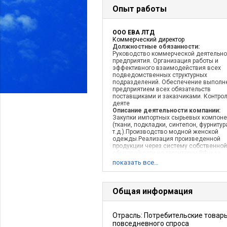
Опыт работы
ООО ЕВА ЛТД
Коммерческий директор
Должностные обязанности:
Руководство коммерческой деятельн
предприятия. Организация работы и
эффективного взаимодействия всех
подведомственных структурных
подразделений. Обеспечение выполн
предприятием всех обязательств
поставщиками и заказчиками. Контрол
деяте
Описание деятельности компании:
Закупки импортных сырьевых компоне
(ткани, подкладки, синтепон, фурнитур
т.д.).Производство модной женской
одежды.Реализация произведенной
продукции через систему собственной
сбытовой сети на территории РФ и за
рубежом.
показать все…
Общая информация
Отрасль: Потребительские товар
повседневного спроса