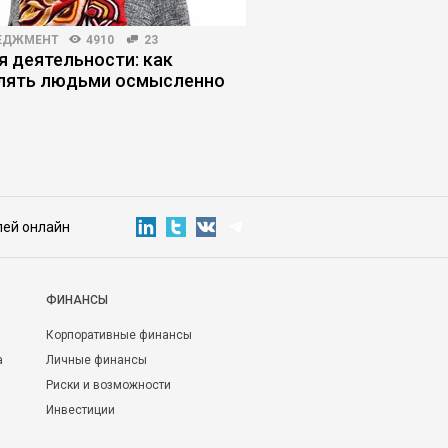
ЕДЖМЕНТ
4910
23
ЛИЧНАЯ ЭФФЕКТИВНОСТЬ
я деятельности: как
Крабовое мышление:
лять людьми осмысленно
если другие тянут вн
лей онлайн
ФИНАНСЫ
Корпоративные финансы
а
Личные финансы
Риски и возможности
Инвестиции