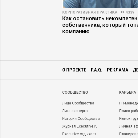
Ы
4011
35
КОРПОРАТИВНАЯ ПРАКТИКА
4339
ы жить: манифест
Как остановить некомпетен
а накопления
собственника, который топ
компанию
О ПРОЕКТЕ
F.A.Q.
РЕКЛАМА
Д
CООБЩЕСТВО
КАРЬЕРА
Лица Сообщества
HR-менед
Лига экспертов
Поиск раб
История Сообщества
Рынок тру
Журнал Executive.ru
Личная эф
Executive отдыхает
Планирова