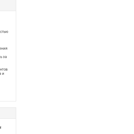
остью
ения
ь за
нтов
а и
ы