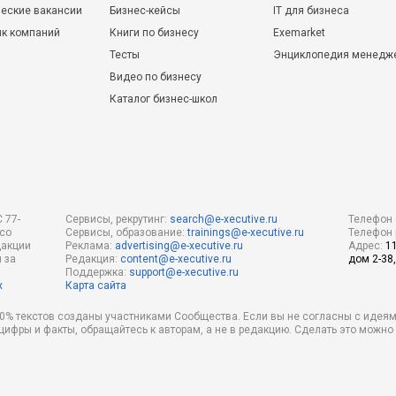
еские вакансии
Бизнес-кейсы
IT для бизнеса
ик компаний
Книги по бизнесу
Exemarket
Тесты
Энциклопедия менедж
Видео по бизнесу
Каталог бизнес-школ
 77-
Сервисы, рекрутинг:
search@e-xecutive.ru
Телефон 
 со
Сервисы, образование:
trainings@e-xecutive.ru
Телефон 
дакции
Реклама:
advertising@e-xecutive.ru
Адрес:
1
 за
Редакция:
content@e-xecutive.ru
дом 2-38,
Поддержка:
support@e-xecutive.ru
х
Карта сайта
 80% текстов созданы участниками Сообщества. Если вы не согласны с идеям
 цифры и факты, обращайтесь к авторам, а не в редакцию. Сделать это можн