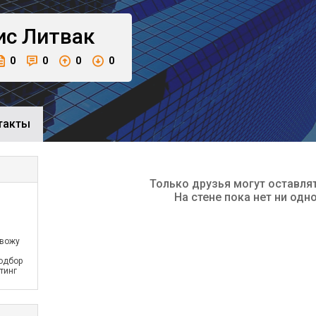
ис
Литвак
0
0
0
0
такты
Только друзья могут оставля
На стене пока нет ни одн
овожу
одбор
тинг