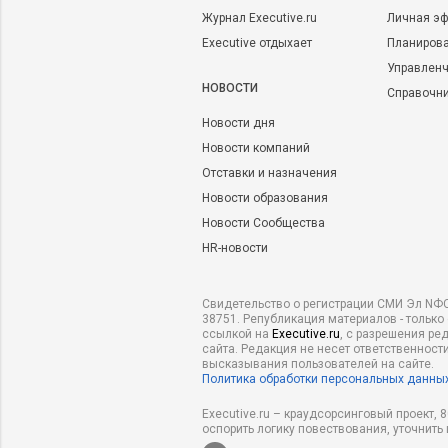
Журнал Executive.ru
Личная эф
Executive отдыхает
Планирова
Управленч
НОВОСТИ
Справочн
Новости дня
Новости компаний
Отставки и назначения
Новости образования
Новости Сообщества
HR-новости
Свидетельство о регистрации СМИ Эл NФС
38751. Републикация материалов - только
ссылкой на
Executive.ru
, с разрешения ре
сайта. Редакция не несет ответственности
высказывания пользователей на сайте.
Политика обработки персональных данны
Executive.ru – краудсорсинговый проект,
оспорить логику повествования, уточнить