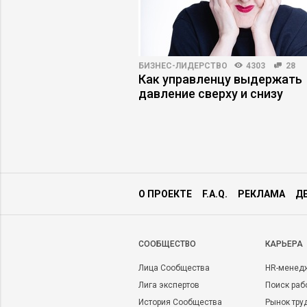
ПРАКТИКА
5845
103
БИЗНЕС-ЛИДЕРСТВО
4303
28
-русски: как
Как управленцу выдержать
 культурный код и не
давление сверху и снизу
й
О ПРОЕКТЕ
F.A.Q.
РЕКЛАМА
Д
CООБЩЕСТВО
КАРЬЕРА
Лица Сообщества
HR-менед
Лига экспертов
Поиск раб
История Сообщества
Рынок тру