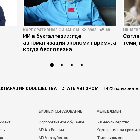
КОРПОРАТИВНЫЕ ФИНАНСЫ
3963
88
HR-МЕН
ИИ в бухгалтерии: где
Согла
автоматизация экономит время, а
теми,
когда бесполезна
ЕКЛАРАЦИЯ СООБЩЕСТВА
СТАТЬ АВТОРОМ
1422 пользовате
БИЗНЕС-ОБРАЗОВАНИЕ
МЕНЕДЖМЕНТ
жмент
Корпоративное обучение
Бизнес-лидерство
оты
MBA в России
Корпоративная практик
да
MBA за рубежом
IT-менеджмент