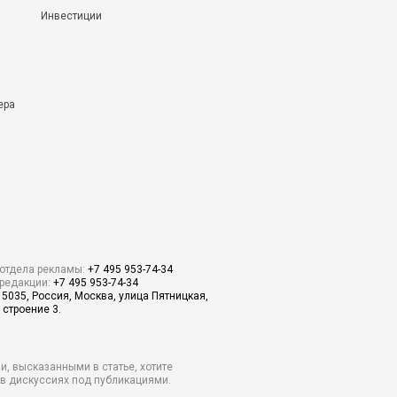
Инвестиции
ера
отдела рекламы:
+7 495 953-74-34
редакции:
+7 495 953-74-34
15035, Россия, Москва, улица Пятницкая,
 строение 3.
и, высказанными в статье, хотите
о в дискуссиях под публикациями.