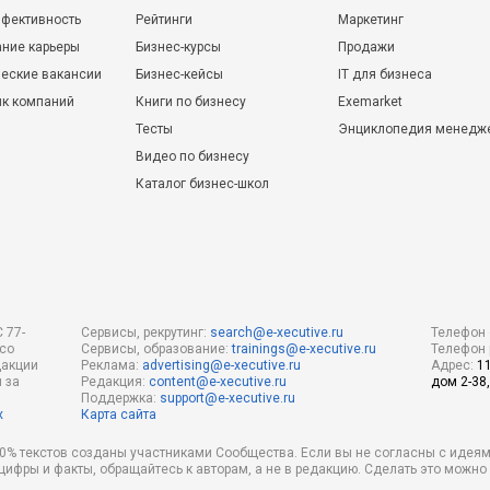
фективность
Рейтинги
Маркетинг
ние карьеры
Бизнес-курсы
Продажи
еские вакансии
Бизнес-кейсы
IT для бизнеса
ик компаний
Книги по бизнесу
Exemarket
Тесты
Энциклопедия менедж
Видео по бизнесу
Каталог бизнес-школ
 77-
Сервисы, рекрутинг:
search@e-xecutive.ru
Телефон 
 со
Сервисы, образование:
trainings@e-xecutive.ru
Телефон 
дакции
Реклама:
advertising@e-xecutive.ru
Адрес:
1
 за
Редакция:
content@e-xecutive.ru
дом 2-38,
Поддержка:
support@e-xecutive.ru
х
Карта сайта
 80% текстов созданы участниками Сообщества. Если вы не согласны с идеям
 цифры и факты, обращайтесь к авторам, а не в редакцию. Сделать это можн