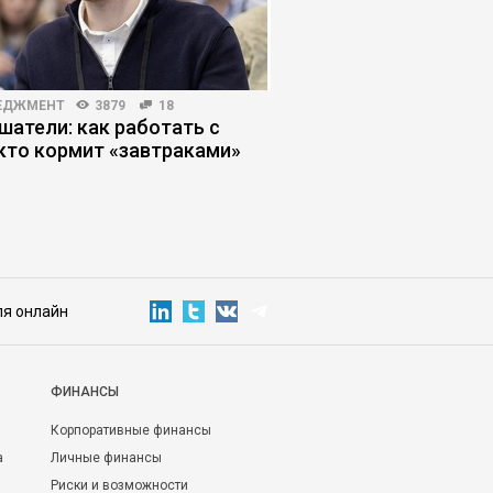
ЕДЖМЕНТ
3879
18
ПРОДАЖИ
5522
19
шатели: как работать с
Почему одним – все, 
 кто кормит «завтраками»
ничего: как добитьс
результатов продаж
ля онлайн
ФИНАНСЫ
Корпоративные финансы
а
Личные финансы
Риски и возможности