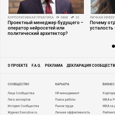
КОРПОРАТИВНАЯ ПРАКТИКА
5868
33
ЛИЧНАЯ ЭФФЕ
Проектный менеджер будущего –
Почему отд
оператор нейросетей или
усталость
политический архитектор?
О ПРОЕКТЕ
F.A.Q.
РЕКЛАМА
ДЕКЛАРАЦИЯ СООБЩЕСТВ
CООБЩЕСТВО
КАРЬЕРА
БИЗНЕС
Лица Сообщества
HR-менеджмент
Корпора
Лига экспертов
Поиск работы
MBA в Р
История Сообщества
Рынок труда
MBA за 
Журнал Executive.ru
Личная эффективность
Рейтинг