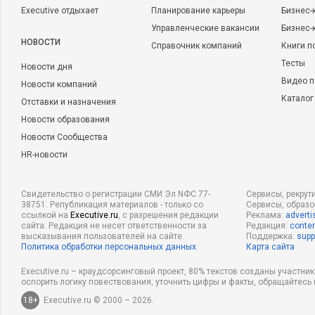
Executive отдыхает
Планирование карьеры
Бизнес-
Управленческие вакансии
Бизнес-
НОВОСТИ
Справочник компаний
Книги п
Тесты
Новости дня
Видео п
Новости компаний
Каталог
Отставки и назначения
Новости образования
Новости Сообщества
HR-новости
Свидетельство о регистрации СМИ Эл NФС 77-
Сервисы, рекрут
38751. Републикация материалов - только со
Сервисы, образ
ссылкой на
Executive.ru
, с разрешения редакции
Реклама:
adverti
сайта. Редакция не несет ответственности за
Редакция:
conten
высказывания пользователей на сайте.
Поддержка:
supp
Политика обработки персональных данных
Карта сайта
Executive.ru – краудсорсинговый проект, 80% текстов созданы участни
оспорить логику повествования, уточнить цифры и факты, обращайтесь 
18+
Executive.ru © 2000 – 2026.