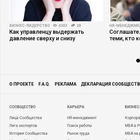
БИЗНЕС-ЛИДЕРСТВО
4303
28
HR-МЕНЕДЖМЕ
Как управленцу выдержать
Соглашател
давление сверху и снизу
теми, кто 
О ПРОЕКТЕ
F.A.Q.
РЕКЛАМА
ДЕКЛАРАЦИЯ СООБЩЕСТВ
CООБЩЕСТВО
КАРЬЕРА
БИЗНЕС
Лица Сообщества
HR-менеджмент
Корпора
Лига экспертов
Поиск работы
MBA в Р
История Сообщества
Рынок труда
MBA за 