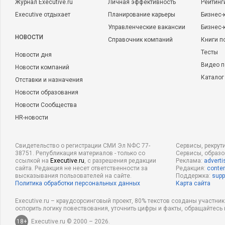
Журнал Executive.ru
Личная эффективность
Рейтинг
Executive отдыхает
Планирование карьеры
Бизнес-
Управленческие вакансии
Бизнес-
НОВОСТИ
Справочник компаний
Книги п
Тесты
Новости дня
Видео п
Новости компаний
Каталог
Отставки и назначения
Новости образования
Новости Сообщества
HR-новости
Свидетельство о регистрации СМИ Эл NФС 77-
Сервисы, рекрут
38751. Републикация материалов - только со
Сервисы, образ
ссылкой на
Executive.ru
, с разрешения редакции
Реклама:
adverti
сайта. Редакция не несет ответственности за
Редакция:
conten
высказывания пользователей на сайте.
Поддержка:
supp
Политика обработки персональных данных
Карта сайта
Executive.ru – краудсорсинговый проект, 80% текстов созданы участни
оспорить логику повествования, уточнить цифры и факты, обращайтесь 
18+
Executive.ru © 2000 – 2026.