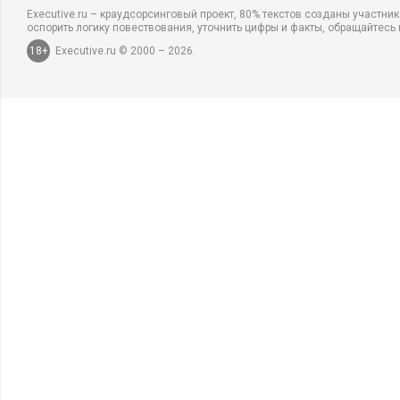
Executive.ru – краудсорсинговый проект, 80% текстов созданы участни
оспорить логику повествования, уточнить цифры и факты, обращайтесь 
18+
Executive.ru © 2000 – 2026.