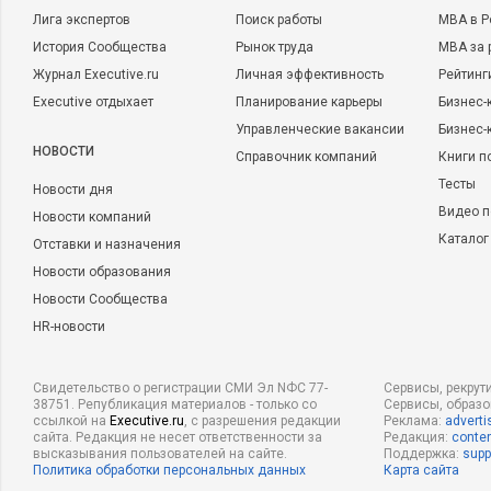
Лига экспертов
Поиск работы
MBA в Р
История Сообщества
Рынок труда
MBA за 
Журнал Executive.ru
Личная эффективность
Рейтинг
Executive отдыхает
Планирование карьеры
Бизнес-
Управленческие вакансии
Бизнес-
НОВОСТИ
Справочник компаний
Книги п
Тесты
Новости дня
Видео п
Новости компаний
Каталог
Отставки и назначения
Новости образования
Новости Сообщества
HR-новости
Свидетельство о регистрации СМИ Эл NФС 77-
Сервисы, рекрут
38751. Републикация материалов - только со
Сервисы, образ
ссылкой на
Executive.ru
, с разрешения редакции
Реклама:
adverti
сайта. Редакция не несет ответственности за
Редакция:
conten
высказывания пользователей на сайте.
Поддержка:
supp
Политика обработки персональных данных
Карта сайта